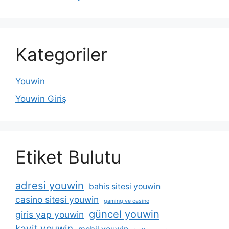
Kategoriler
Youwin
Youwin Giriş
Etiket Bulutu
adresi youwin
bahis sitesi youwin
casino sitesi youwin
gaming ve casino
güncel youwin
giris yap youwin
kayit youwin