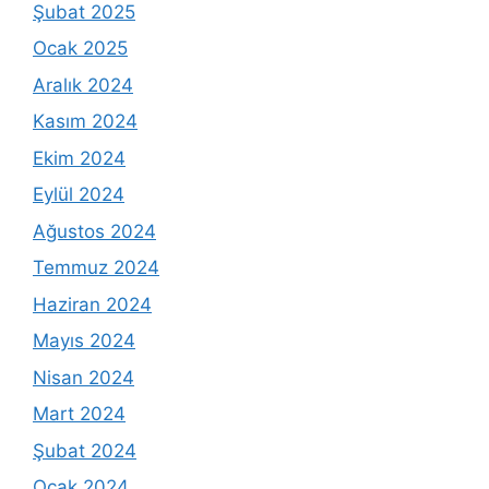
Şubat 2025
Ocak 2025
Aralık 2024
Kasım 2024
Ekim 2024
Eylül 2024
Ağustos 2024
Temmuz 2024
Haziran 2024
Mayıs 2024
Nisan 2024
Mart 2024
Şubat 2024
Ocak 2024