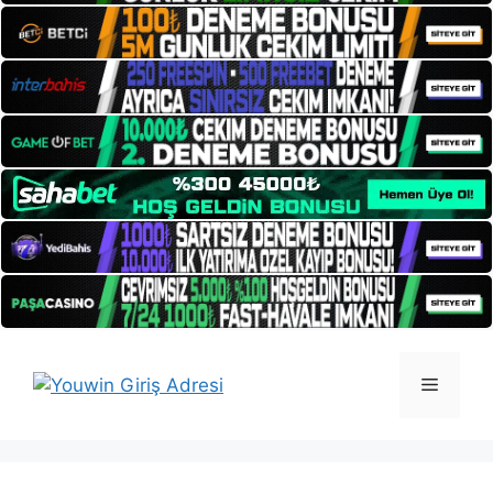
İçeriğe
atla
Menü