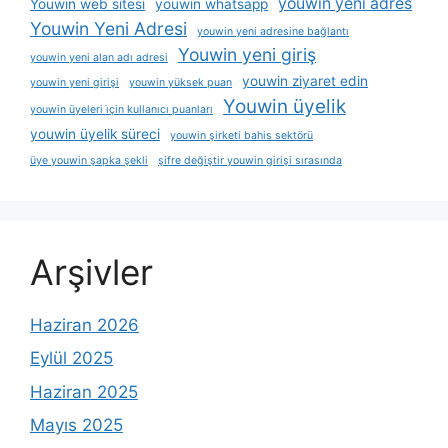
youwin yeni adres
Youwin web sitesi
youwin whatsapp
Youwin Yeni Adresi
youwin yeni adresine bağlantı
Youwin yeni giriş
youwin yeni alan adı adresi
youwin ziyaret edin
youwin yeni girişi
youwin yüksek puan
Youwin üyelik
youwin üyeleri i̇çin kullanıcı puanları
youwin üyelik süreci
youwin şirketi bahis sektörü
üye youwin şapka şekli
şifre değiştir youwin girişi sırasında
Arşivler
Haziran 2026
Eylül 2025
Haziran 2025
Mayıs 2025