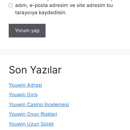
adım, e-posta adresim ve site adresim bu
tarayıcıya kaydedilsin.
Son Yazılar
Youwin Adresi
Youwin Giriş
Youwin Casino İncelemesi
Youwin Oyun Riskleri
Youwin Uzun Süreli