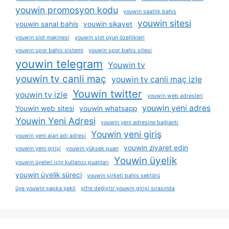
youwin promosyon kodu
youwin saatlik bahis
youwin sitesi
youwin sanal bahis
youwin sikayet
youwin slot makinesi
youwin slot oyun özellikleri
youwin spor bahis sistemi
youwin spor bahis sitesi
youwin telegram
Youwin tv
youwin tv canli maç
youwin tv canli maç izle
Youwin twitter
youwin tv izle
youwin web adresleri
youwin yeni adres
Youwin web sitesi
youwin whatsapp
Youwin Yeni Adresi
youwin yeni adresine bağlantı
Youwin yeni giriş
youwin yeni alan adı adresi
youwin ziyaret edin
youwin yeni girişi
youwin yüksek puan
Youwin üyelik
youwin üyeleri i̇çin kullanıcı puanları
youwin üyelik süreci
youwin şirketi bahis sektörü
üye youwin şapka şekli
şifre değiştir youwin girişi sırasında