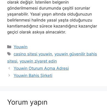
olarak değişir. İstenilen belgenin
gönderilmemesi durumunda çeşitli sorunlar
yaşanabilir. Yasal yaşın altında olduğunuzun
belirlenmesi halinde yasal yaşta olduğunuzu
kanıtlamadığınız sürece kazandığınız kazançlar
geçici olarak askıya alınacaktır.
Kategoriler
Youwin
Etiketler
casino sitesi youwin
,
youwin güvenilir bahis
sitesi
,
youwin ziyaret edin
Yazı
Youwin Oturum Açma Adresi
dolaşımı
Youwin Bahis Şirketi
Yorum yapın