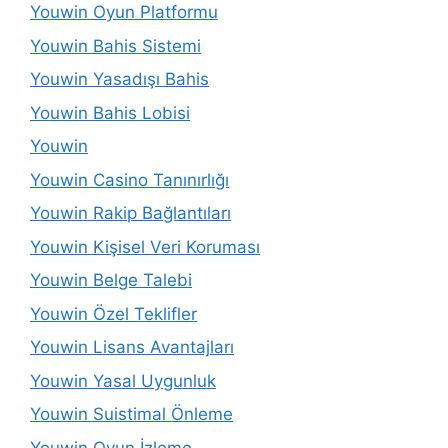
Youwin Oyun Platformu
Youwin Bahis Sistemi
Youwin Yasadışı Bahis
Youwin Bahis Lobisi
Youwin
Youwin Casino Tanınırlığı
Youwin Rakip Bağlantıları
Youwin Kişisel Veri Koruması
Youwin Belge Talebi
Youwin Özel Teklifler
Youwin Lisans Avantajları
Youwin Yasal Uygunluk
Youwin Suistimal Önleme
Youwin Oyun İzleme