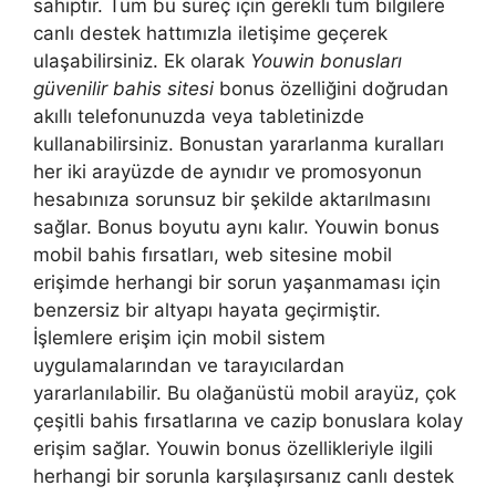
sahiptir. Tüm bu süreç için gerekli tüm bilgilere
canlı destek hattımızla iletişime geçerek
ulaşabilirsiniz. Ek olarak
Youwin bonusları
güvenilir bahis sitesi
bonus özelliğini doğrudan
akıllı telefonunuzda veya tabletinizde
kullanabilirsiniz. Bonustan yararlanma kuralları
her iki arayüzde de aynıdır ve promosyonun
hesabınıza sorunsuz bir şekilde aktarılmasını
sağlar. Bonus boyutu aynı kalır. Youwin bonus
mobil bahis fırsatları, web sitesine mobil
erişimde herhangi bir sorun yaşanmaması için
benzersiz bir altyapı hayata geçirmiştir.
İşlemlere erişim için mobil sistem
uygulamalarından ve tarayıcılardan
yararlanılabilir. Bu olağanüstü mobil arayüz, çok
çeşitli bahis fırsatlarına ve cazip bonuslara kolay
erişim sağlar. Youwin bonus özellikleriyle ilgili
herhangi bir sorunla karşılaşırsanız canlı destek