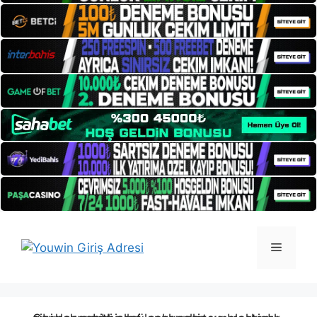
İçeriğe
atla
Menü