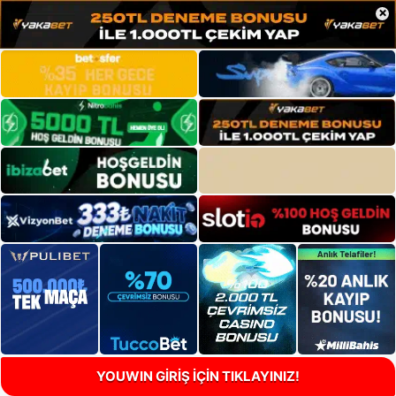
×
YOUWIN GİRİŞ İÇİN TIKLAYINIZ!