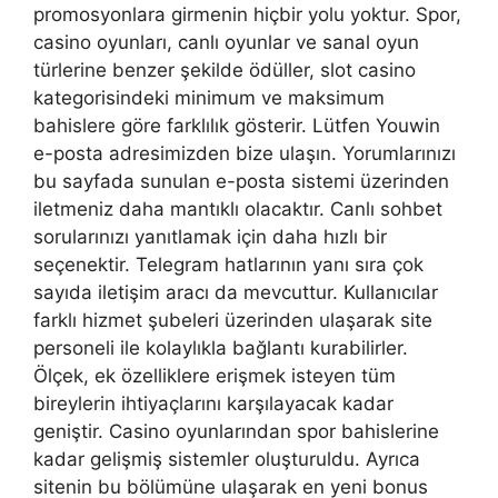
promosyonlara girmenin hiçbir yolu yoktur. Spor,
casino oyunları, canlı oyunlar ve sanal oyun
türlerine benzer şekilde ödüller, slot casino
kategorisindeki minimum ve maksimum
bahislere göre farklılık gösterir. Lütfen Youwin
e-posta adresimizden bize ulaşın. Yorumlarınızı
bu sayfada sunulan e-posta sistemi üzerinden
iletmeniz daha mantıklı olacaktır. Canlı sohbet
sorularınızı yanıtlamak için daha hızlı bir
seçenektir. Telegram hatlarının yanı sıra çok
sayıda iletişim aracı da mevcuttur. Kullanıcılar
farklı hizmet şubeleri üzerinden ulaşarak site
personeli ile kolaylıkla bağlantı kurabilirler.
Ölçek, ek özelliklere erişmek isteyen tüm
bireylerin ihtiyaçlarını karşılayacak kadar
geniştir. Casino oyunlarından spor bahislerine
kadar gelişmiş sistemler oluşturuldu. Ayrıca
sitenin bu bölümüne ulaşarak en yeni bonus