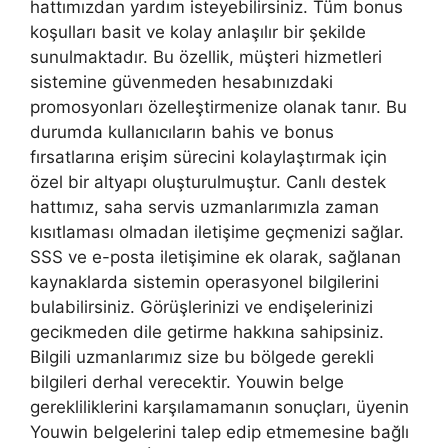
hattımızdan yardım isteyebilirsiniz. Tüm bonus
koşulları basit ve kolay anlaşılır bir şekilde
sunulmaktadır. Bu özellik, müşteri hizmetleri
sistemine güvenmeden hesabınızdaki
promosyonları özelleştirmenize olanak tanır. Bu
durumda kullanıcıların bahis ve bonus
fırsatlarına erişim sürecini kolaylaştırmak için
özel bir altyapı oluşturulmuştur. Canlı destek
hattımız, saha servis uzmanlarımızla zaman
kısıtlaması olmadan iletişime geçmenizi sağlar.
SSS ve e-posta iletişimine ek olarak, sağlanan
kaynaklarda sistemin operasyonel bilgilerini
bulabilirsiniz. Görüşlerinizi ve endişelerinizi
gecikmeden dile getirme hakkına sahipsiniz.
Bilgili uzmanlarımız size bu bölgede gerekli
bilgileri derhal verecektir. Youwin belge
gerekliliklerini karşılamamanın sonuçları, üyenin
Youwin belgelerini talep edip etmemesine bağlı