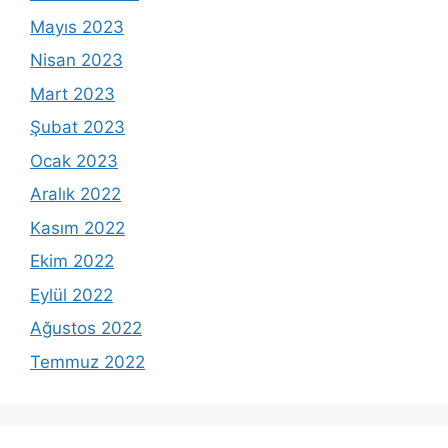
Mayıs 2023
Nisan 2023
Mart 2023
Şubat 2023
Ocak 2023
Aralık 2022
Kasım 2022
Ekim 2022
Eylül 2022
Ağustos 2022
Temmuz 2022