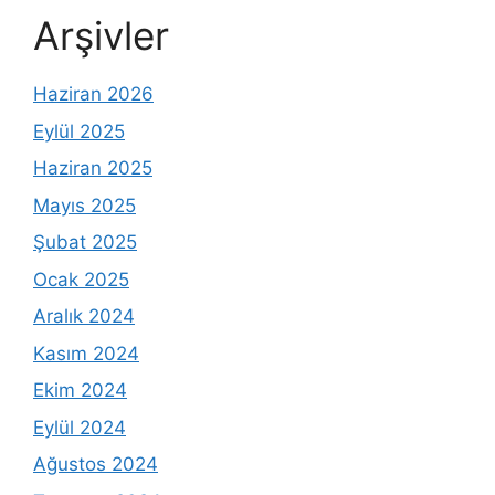
Arşivler
Haziran 2026
Eylül 2025
Haziran 2025
Mayıs 2025
Şubat 2025
Ocak 2025
Aralık 2024
Kasım 2024
Ekim 2024
Eylül 2024
Ağustos 2024