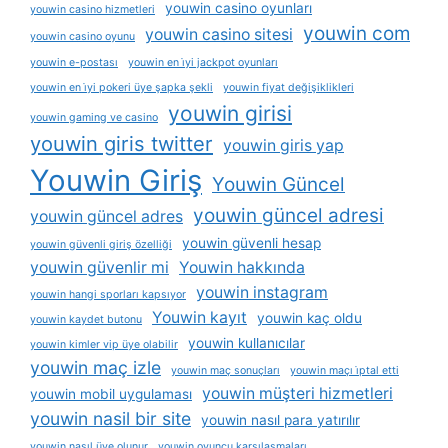
youwin casino oyunları
youwin casino hizmetleri
youwin com
youwin casino sitesi
youwin casino oyunu
youwin e-postası
youwin en i̇yi jackpot oyunları
youwin en i̇yi pokeri üye şapka şekli
youwin fiyat değişiklikleri
youwin girisi
youwin gaming ve casino
youwin giris twitter
youwin giris yap
Youwin Giriş
Youwin Güncel
youwin güncel adresi
youwin güncel adres
youwin güvenli hesap
youwin güvenli giriş özelliği
youwin güvenlir mi
Youwin hakkında
youwin instagram
youwin hangi sporları kapsıyor
Youwin kayıt
youwin kaç oldu
youwin kaydet butonu
youwin kullanıcılar
youwin kimler vip üye olabilir
youwin maç izle
youwin maç sonuçları
youwin maçı i̇ptal etti
youwin müşteri hizmetleri
youwin mobil uygulaması
youwin nasil bir site
youwin nasıl para yatırılır
youwin nasıl üye olunur
youwin oyuncu karşılaşmaları