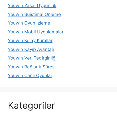
Youwin Yasal Uygunluk
Youwin Suistimal Önleme
Youwin Oyun İzleme
Youwin Mobil Uygulamalar
Youwin Kolay Kurallar
Youwin Kayıp Avantajı
Youwin Veri Tedirginliği
Youwin Bağlantı Süresi
Youwin Canlı Oyunlar
Kategoriler