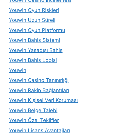
Youwin Casino İncelemesi
Youwin Oyun Riskleri
Youwin Uzun Süreli
Youwin Oyun Platformu
Youwin Bahis Sistemi
Youwin Yasadışı Bahis
Youwin Bahis Lobisi
Youwin
Youwin Casino Tanınırlığı
Youwin Rakip Bağlantıları
Youwin Kişisel Veri Koruması
Youwin Belge Talebi
Youwin Özel Teklifler
Youwin Lisans Avantajları