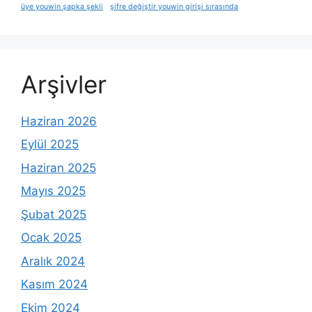
üye youwin şapka şekli
şifre değiştir youwin girişi sırasında
Arşivler
Haziran 2026
Eylül 2025
Haziran 2025
Mayıs 2025
Şubat 2025
Ocak 2025
Aralık 2024
Kasım 2024
Ekim 2024