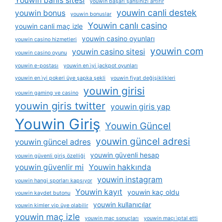
Youwin bahis sitesi
youwin başarı şansınızı artırır
youwin canli destek
youwin bonus
youwin bonuslar
Youwin canlı casino
youwin canli maç izle
youwin casino oyunları
youwin casino hizmetleri
youwin com
youwin casino sitesi
youwin casino oyunu
youwin e-postası
youwin en i̇yi jackpot oyunları
youwin en i̇yi pokeri üye şapka şekli
youwin fiyat değişiklikleri
youwin girisi
youwin gaming ve casino
youwin giris twitter
youwin giris yap
Youwin Giriş
Youwin Güncel
youwin güncel adresi
youwin güncel adres
youwin güvenli hesap
youwin güvenli giriş özelliği
youwin güvenlir mi
Youwin hakkında
youwin instagram
youwin hangi sporları kapsıyor
Youwin kayıt
youwin kaç oldu
youwin kaydet butonu
youwin kullanıcılar
youwin kimler vip üye olabilir
youwin maç izle
youwin maç sonuçları
youwin maçı i̇ptal etti