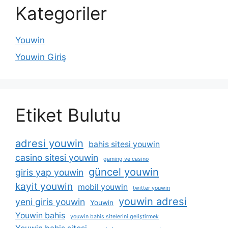
Kategoriler
Youwin
Youwin Giriş
Etiket Bulutu
adresi youwin
bahis sitesi youwin
casino sitesi youwin
gaming ve casino
güncel youwin
giris yap youwin
kayit youwin
mobil youwin
twitter youwin
youwin adresi
yeni giris youwin
Youwin
Youwin bahis
youwin bahis sitelerini geliştirmek