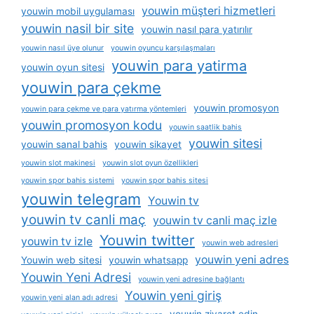
youwin müşteri hizmetleri
youwin mobil uygulaması
youwin nasil bir site
youwin nasıl para yatırılır
youwin nasıl üye olunur
youwin oyuncu karşılaşmaları
youwin para yatirma
youwin oyun sitesi
youwin para çekme
youwin promosyon
youwin para çekme ve para yatırma yöntemleri
youwin promosyon kodu
youwin saatlik bahis
youwin sitesi
youwin sanal bahis
youwin sikayet
youwin slot makinesi
youwin slot oyun özellikleri
youwin spor bahis sistemi
youwin spor bahis sitesi
youwin telegram
Youwin tv
youwin tv canli maç
youwin tv canli maç izle
Youwin twitter
youwin tv izle
youwin web adresleri
youwin yeni adres
Youwin web sitesi
youwin whatsapp
Youwin Yeni Adresi
youwin yeni adresine bağlantı
Youwin yeni giriş
youwin yeni alan adı adresi