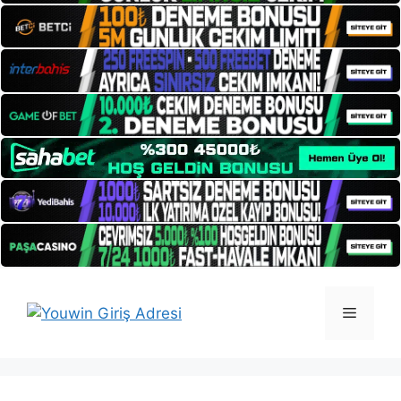
İçeriğe
atla
Menü