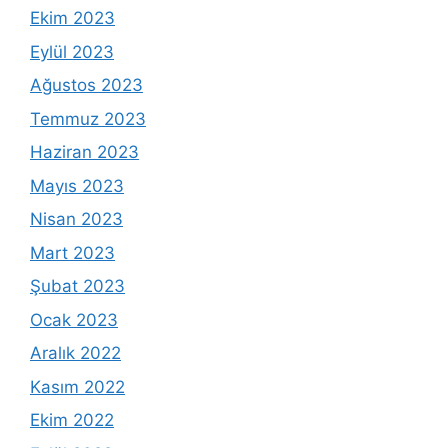
Ekim 2023
Eylül 2023
Ağustos 2023
Temmuz 2023
Haziran 2023
Mayıs 2023
Nisan 2023
Mart 2023
Şubat 2023
Ocak 2023
Aralık 2022
Kasım 2022
Ekim 2022