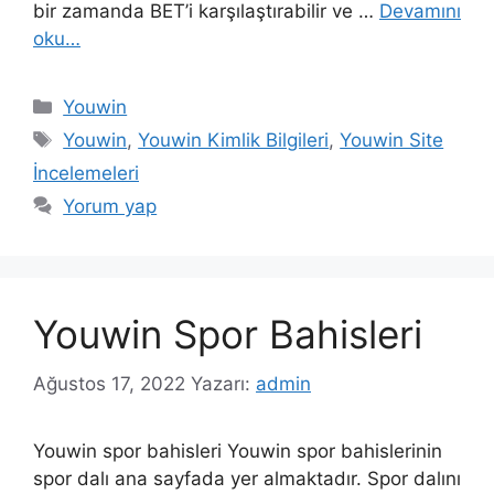
bir zamanda BET’i karşılaştırabilir ve …
Devamını
oku…
Kategoriler
Youwin
Etiketler
Youwin
,
Youwin Kimlik Bilgileri
,
Youwin Site
İncelemeleri
Yorum yap
Youwin Spor Bahisleri
Ağustos 17, 2022
Yazarı:
admin
Youwin spor bahisleri Youwin spor bahislerinin
spor dalı ana sayfada yer almaktadır. Spor dalını