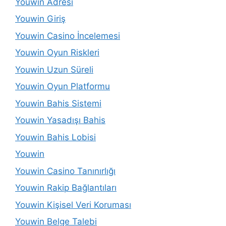
Youwin Adresi
Youwin Giriş
Youwin Casino İncelemesi
Youwin Oyun Riskleri
Youwin Uzun Süreli
Youwin Oyun Platformu
Youwin Bahis Sistemi
Youwin Yasadışı Bahis
Youwin Bahis Lobisi
Youwin
Youwin Casino Tanınırlığı
Youwin Rakip Bağlantıları
Youwin Kişisel Veri Koruması
Youwin Belge Talebi