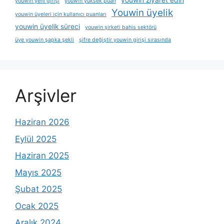
youwin ziyaret edin
youwin yeni girişi
youwin yüksek puan
Youwin üyelik
youwin üyeleri i̇çin kullanıcı puanları
youwin üyelik süreci
youwin şirketi bahis sektörü
üye youwin şapka şekli
şifre değiştir youwin girişi sırasında
Arşivler
Haziran 2026
Eylül 2025
Haziran 2025
Mayıs 2025
Şubat 2025
Ocak 2025
Aralık 2024