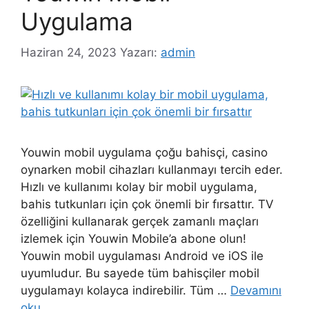
Uygulama
Haziran 24, 2023
Yazarı:
admin
Youwin mobil uygulama çoğu bahisçi, casino
oynarken mobil cihazları kullanmayı tercih eder.
Hızlı ve kullanımı kolay bir mobil uygulama,
bahis tutkunları için çok önemli bir fırsattır. TV
özelliğini kullanarak gerçek zamanlı maçları
izlemek için Youwin Mobile’a abone olun!
Youwin mobil uygulaması Android ve iOS ile
uyumludur. Bu sayede tüm bahisçiler mobil
uygulamayı kolayca indirebilir. Tüm …
Devamını
oku…