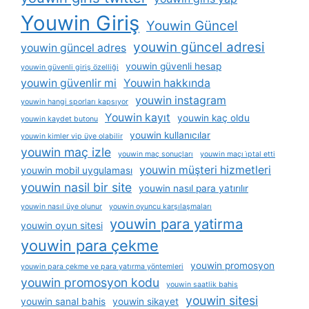
Youwin Giriş
Youwin Güncel
youwin güncel adresi
youwin güncel adres
youwin güvenli hesap
youwin güvenli giriş özelliği
youwin güvenlir mi
Youwin hakkında
youwin instagram
youwin hangi sporları kapsıyor
Youwin kayıt
youwin kaç oldu
youwin kaydet butonu
youwin kullanıcılar
youwin kimler vip üye olabilir
youwin maç izle
youwin maç sonuçları
youwin maçı i̇ptal etti
youwin müşteri hizmetleri
youwin mobil uygulaması
youwin nasil bir site
youwin nasıl para yatırılır
youwin nasıl üye olunur
youwin oyuncu karşılaşmaları
youwin para yatirma
youwin oyun sitesi
youwin para çekme
youwin promosyon
youwin para çekme ve para yatırma yöntemleri
youwin promosyon kodu
youwin saatlik bahis
youwin sitesi
youwin sanal bahis
youwin sikayet