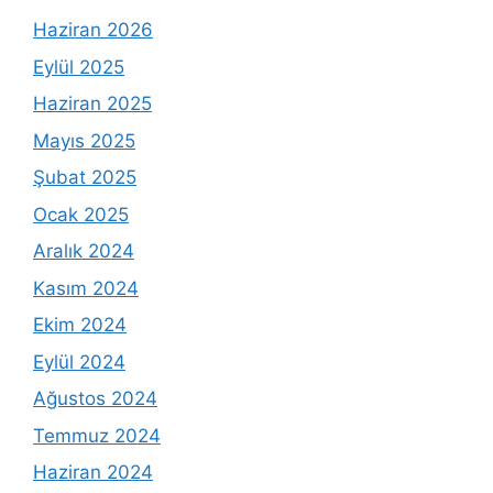
Haziran 2026
Eylül 2025
Haziran 2025
Mayıs 2025
Şubat 2025
Ocak 2025
Aralık 2024
Kasım 2024
Ekim 2024
Eylül 2024
Ağustos 2024
Temmuz 2024
Haziran 2024