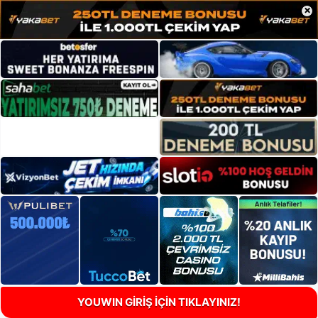
×
YOUWIN GİRİŞ İÇİN TIKLAYINIZ!