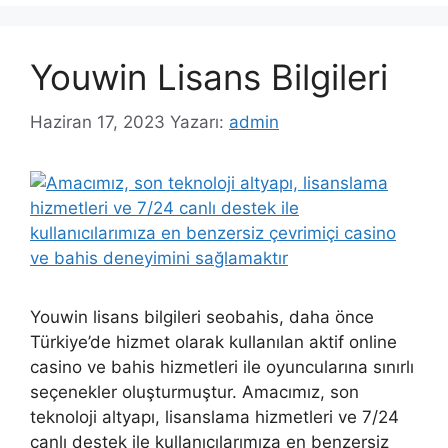
Youwin Lisans Bilgileri
Haziran 17, 2023
Yazarı:
admin
Youwin lisans bilgileri seobahis, daha önce
Türkiye’de hizmet olarak kullanılan aktif online
casino ve bahis hizmetleri ile oyuncularına sınırlı
seçenekler oluşturmuştur. Amacımız, son
teknoloji altyapı, lisanslama hizmetleri ve 7/24
canlı destek ile kullanıcılarımıza en benzersiz