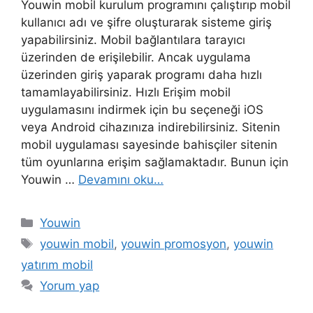
Youwin mobil kurulum programını çalıştırıp mobil
kullanıcı adı ve şifre oluşturarak sisteme giriş
yapabilirsiniz. Mobil bağlantılara tarayıcı
üzerinden de erişilebilir. Ancak uygulama
üzerinden giriş yaparak programı daha hızlı
tamamlayabilirsiniz. Hızlı Erişim mobil
uygulamasını indirmek için bu seçeneği iOS
veya Android cihazınıza indirebilirsiniz. Sitenin
mobil uygulaması sayesinde bahisçiler sitenin
tüm oyunlarına erişim sağlamaktadır. Bunun için
Youwin …
Devamını oku…
Kategoriler
Youwin
Etiketler
youwin mobil
,
youwin promosyon
,
youwin
yatırım mobil
Yorum yap