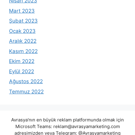
Nisan 2023
Mart 2023
Şubat 2023
Ocak 2023
Aralık 2022
Kasım 2022
Ekim 2022
Eylül 2022
Ağustos 2022
Temmuz 2022
Avrasya'nın en büyük reklam platformunda olmak için
Microsoft Teams:
reklam@avrasyamarketing.com
adresimizden veya Telegram: @Avrasyamarketing