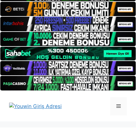
İçeriğe
atla
Menü