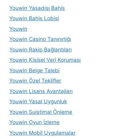
Youwin Yasadışı Bahis
Youwin Bahis Lobisi
Youwin
Youwin Casino Tanınırlığı
Youwin Rakip Bağlantıları
Youwin Kişisel Veri Koruması
Youwin Belge Talebi
Youwin Özel Teklifler
Youwin Lisans Avantajları
Youwin Yasal Uygunluk
Youwin Suistimal Önleme
Youwin Oyun İzleme
Youwin Mobil Uygulamalar