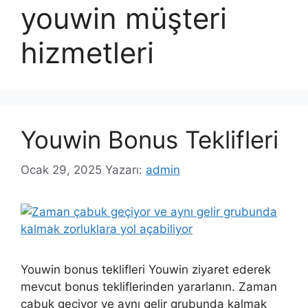
youwin müşteri
hizmetleri
Youwin Bonus Teklifleri
Ocak 29, 2025
Yazarı:
admin
Youwin bonus teklifleri Youwin ziyaret ederek
mevcut bonus tekliflerinden yararlanın. Zaman
çabuk geçiyor ve aynı gelir grubunda kalmak