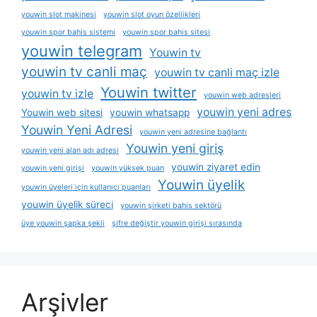
youwin slot makinesi
youwin slot oyun özellikleri
youwin spor bahis sistemi
youwin spor bahis sitesi
youwin telegram
Youwin tv
youwin tv canli maç
youwin tv canli maç izle
Youwin twitter
youwin tv izle
youwin web adresleri
youwin yeni adres
Youwin web sitesi
youwin whatsapp
Youwin Yeni Adresi
youwin yeni adresine bağlantı
Youwin yeni giriş
youwin yeni alan adı adresi
youwin ziyaret edin
youwin yeni girişi
youwin yüksek puan
Youwin üyelik
youwin üyeleri i̇çin kullanıcı puanları
youwin üyelik süreci
youwin şirketi bahis sektörü
üye youwin şapka şekli
şifre değiştir youwin girişi sırasında
Arşivler