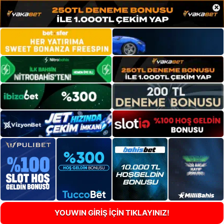
×
YOUWIN GİRİŞ İÇİN TIKLAYINIZ!