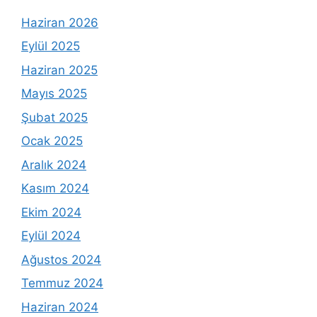
Haziran 2026
Eylül 2025
Haziran 2025
Mayıs 2025
Şubat 2025
Ocak 2025
Aralık 2024
Kasım 2024
Ekim 2024
Eylül 2024
Ağustos 2024
Temmuz 2024
Haziran 2024