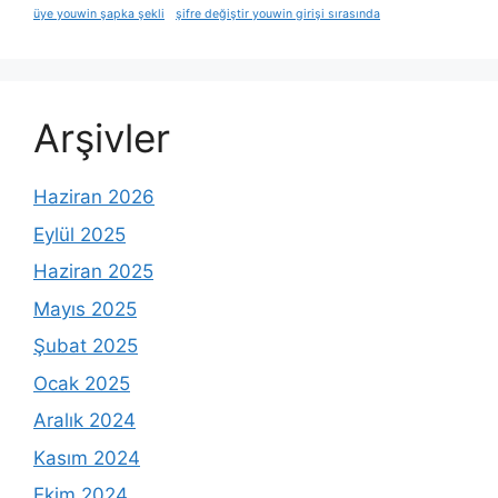
üye youwin şapka şekli
şifre değiştir youwin girişi sırasında
Arşivler
Haziran 2026
Eylül 2025
Haziran 2025
Mayıs 2025
Şubat 2025
Ocak 2025
Aralık 2024
Kasım 2024
Ekim 2024