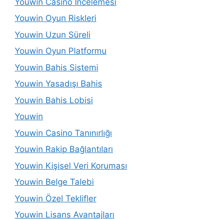
Youwin Casino İncelemesi
Youwin Oyun Riskleri
Youwin Uzun Süreli
Youwin Oyun Platformu
Youwin Bahis Sistemi
Youwin Yasadışı Bahis
Youwin Bahis Lobisi
Youwin
Youwin Casino Tanınırlığı
Youwin Rakip Bağlantıları
Youwin Kişisel Veri Koruması
Youwin Belge Talebi
Youwin Özel Teklifler
Youwin Lisans Avantajları