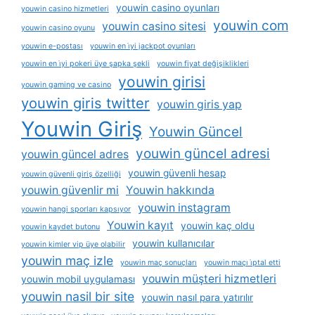
youwin casino oyunları
youwin casino hizmetleri
youwin com
youwin casino sitesi
youwin casino oyunu
youwin e-postası
youwin en i̇yi jackpot oyunları
youwin en i̇yi pokeri üye şapka şekli
youwin fiyat değişiklikleri
youwin girisi
youwin gaming ve casino
youwin giris twitter
youwin giris yap
Youwin Giriş
Youwin Güncel
youwin güncel adresi
youwin güncel adres
youwin güvenli hesap
youwin güvenli giriş özelliği
youwin güvenlir mi
Youwin hakkında
youwin instagram
youwin hangi sporları kapsıyor
Youwin kayıt
youwin kaç oldu
youwin kaydet butonu
youwin kullanıcılar
youwin kimler vip üye olabilir
youwin maç izle
youwin maç sonuçları
youwin maçı i̇ptal etti
youwin müşteri hizmetleri
youwin mobil uygulaması
youwin nasil bir site
youwin nasıl para yatırılır