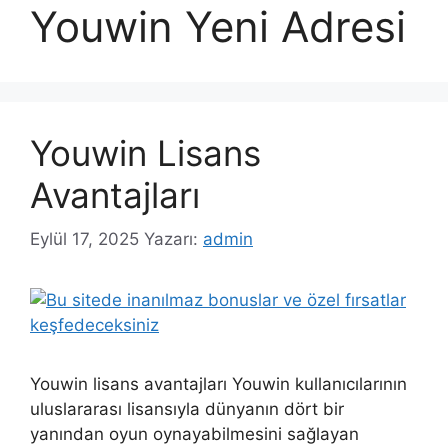
Youwin Yeni Adresi
Youwin Lisans
Avantajları
Eylül 17, 2025
Yazarı:
admin
Youwin lisans avantajları Youwin kullanıcılarının
uluslararası lisansıyla dünyanın dört bir
yanından oyun oynayabilmesini sağlayan