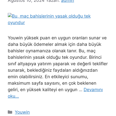
Ağustos 10, 2024
Yazarı:
admin
Youwin yüksek puan en uygun oranları sunar ve
daha büyük ödemeler almak için daha büyük
bahisler oynamanıza olanak tanır. Bu, maç
bahislerinin yasak olduğu tek oyundur. Birinci
sınıf altyapıya yatırım yaparak ve değerli teklifler
sunarak, beklediğiniz faydaları aldığınızdan
emin olabilirsiniz. En etkileyici sunumu,
maksimum sayfa sayısını, en çok beklenen
geliri, en yüksek kaliteyi en uygun …
Devamını
oku…
Kategoriler
Youwin