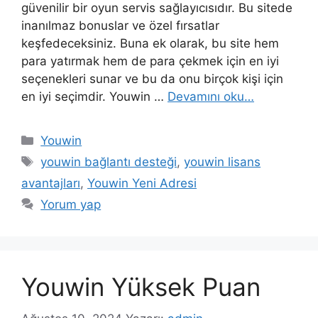
güvenilir bir oyun servis sağlayıcısıdır. Bu sitede
inanılmaz bonuslar ve özel fırsatlar
keşfedeceksiniz. Buna ek olarak, bu site hem
para yatırmak hem de para çekmek için en iyi
seçenekleri sunar ve bu da onu birçok kişi için
en iyi seçimdir. Youwin …
Devamını oku…
Kategoriler
Youwin
Etiketler
youwin bağlantı desteği
,
youwin lisans
avantajları
,
Youwin Yeni Adresi
Yorum yap
Youwin Yüksek Puan