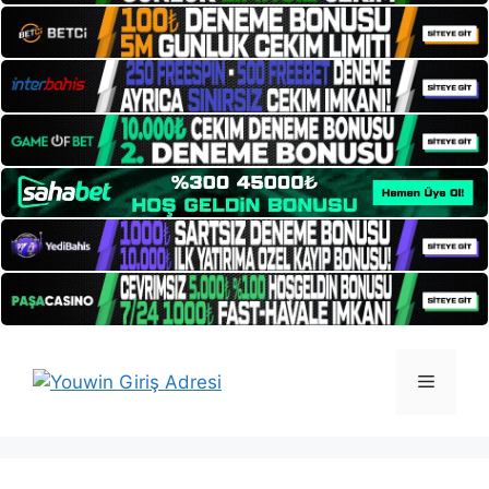
İçeriğe
atla
Menü