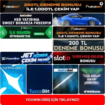
×
YOUWIN GİRİŞ İÇİN TIKLAYINIZ!