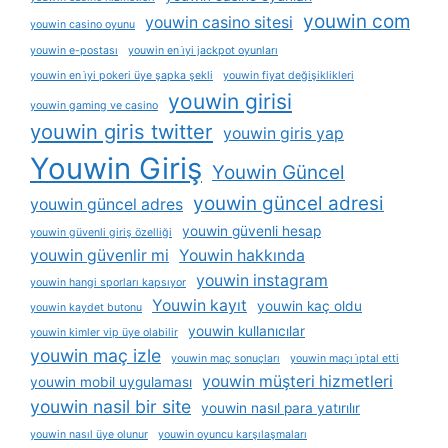
youwin com
youwin casino sitesi
youwin casino oyunu
youwin e-postası
youwin en i̇yi jackpot oyunları
youwin en i̇yi pokeri üye şapka şekli
youwin fiyat değişiklikleri
youwin girisi
youwin gaming ve casino
youwin giris twitter
youwin giris yap
Youwin Giriş
Youwin Güncel
youwin güncel adresi
youwin güncel adres
youwin güvenli hesap
youwin güvenli giriş özelliği
youwin güvenlir mi
Youwin hakkında
youwin instagram
youwin hangi sporları kapsıyor
Youwin kayıt
youwin kaç oldu
youwin kaydet butonu
youwin kullanıcılar
youwin kimler vip üye olabilir
youwin maç izle
youwin maç sonuçları
youwin maçı i̇ptal etti
youwin müşteri hizmetleri
youwin mobil uygulaması
youwin nasil bir site
youwin nasıl para yatırılır
youwin nasıl üye olunur
youwin oyuncu karşılaşmaları