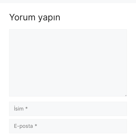
Yorum yapın
Yorum
İsim
E-
posta