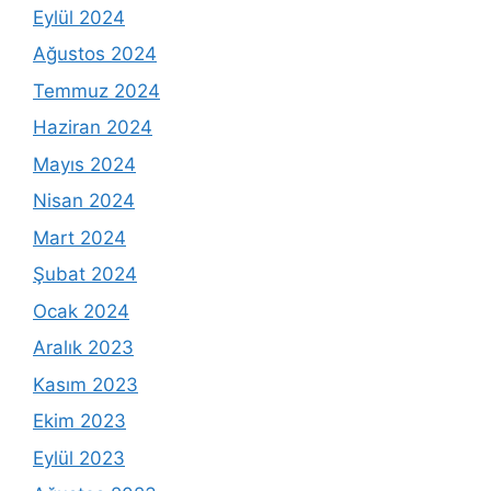
Eylül 2024
Ağustos 2024
Temmuz 2024
Haziran 2024
Mayıs 2024
Nisan 2024
Mart 2024
Şubat 2024
Ocak 2024
Aralık 2023
Kasım 2023
Ekim 2023
Eylül 2023