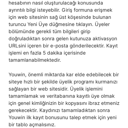
hesabının nasıl oluşturulacağı konusunda
ayrıntılı bilgi isteyebilir. Giriş formuna erişmek
için web sitesinin sağ üst köşesinde bulunan
turuncu Yeni Üye düğmesine tıklayın. Üyeler
bölümünde gerekli tüm bilgileri girip
doğruladıktan sonra gelen kutunuza aktivasyon
URLsini içeren bir e-posta gönderilecektir. Kayıt
işlemi en fazla 5 dakika içerisinde
tamamlanabilmektedir.
Youwin, önemli miktarda kar elde edebilecek bir
siteye hızlı bir şekilde üyelik programı kurmanızı
sağlayan bir web sitesidir. Üyelik işlemini
tamamlamak ve veritabanına kayıtlı üye olmak
için genel kimliğinizin bir kopyasını ibraz etmeniz
gerekecektir. Kaydınızı tamamladıktan sonra
Youwin ilk kayıt bonusunu talep etmek için yeni
bir tablo açmalısınız.