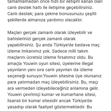
tamamlamadan önce hızlı bir iletişim kanalı olan
canlı destek hattı ile iletişime geçebilirsiniz.
Canlı destek; para çekme bonusunuzu çeşitli
şekillerde almanıza yardımcı olacaktır.
Maçları gerçek zamanlı olarak izleyebilir ve
bahislerinizi gerçek zamanlı olarak
yapabilirsiniz. Şu anda Türkiye’de bedava maç
izleme imkanımız yok. Sadece milli takım
maçlarını ücretsiz izleme fırsatımız oldu. Bu
amaçla Youwin oyun sitesi, üyelerine illegal
yayınların yanı sıra canlı yayınları da izleme
seçeneği sunuyor.Youwin sitesine üye olursanız
para yatırmadan maç izleyebilirsiniz. Bu, maçı
ara vermeden izleyebileceğiniz anlamına gelir.
Youwin çevrimiçi kumar ve kumarhane sitesi,
lisanslı bir kumar sitesidir ancak Türkiye’de
yasadışı olarak faaliyet göstermektedir. Bu