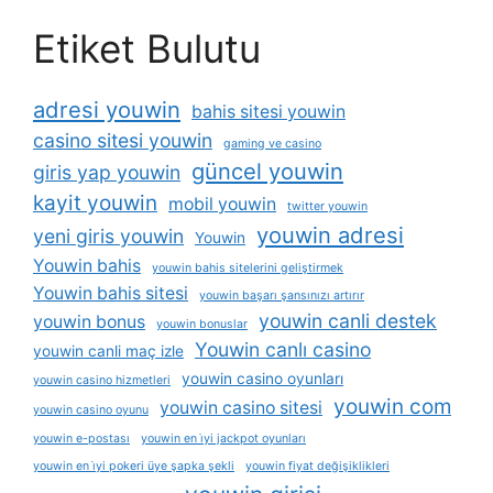
Etiket Bulutu
adresi youwin
bahis sitesi youwin
casino sitesi youwin
gaming ve casino
güncel youwin
giris yap youwin
kayit youwin
mobil youwin
twitter youwin
youwin adresi
yeni giris youwin
Youwin
Youwin bahis
youwin bahis sitelerini geliştirmek
Youwin bahis sitesi
youwin başarı şansınızı artırır
youwin canli destek
youwin bonus
youwin bonuslar
Youwin canlı casino
youwin canli maç izle
youwin casino oyunları
youwin casino hizmetleri
youwin com
youwin casino sitesi
youwin casino oyunu
youwin e-postası
youwin en i̇yi jackpot oyunları
youwin en i̇yi pokeri üye şapka şekli
youwin fiyat değişiklikleri