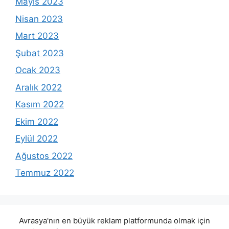
Mayıs 2023
Nisan 2023
Mart 2023
Şubat 2023
Ocak 2023
Aralık 2022
Kasım 2022
Ekim 2022
Eylül 2022
Ağustos 2022
Temmuz 2022
Avrasya'nın en büyük reklam platformunda olmak için