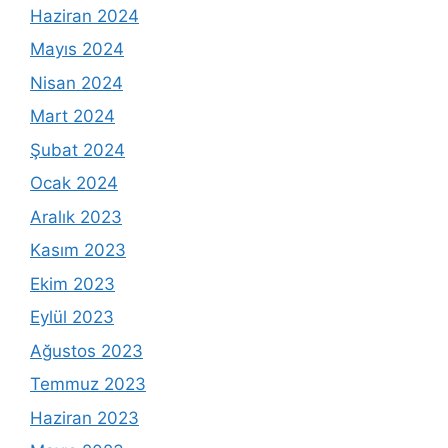
Haziran 2024
Mayıs 2024
Nisan 2024
Mart 2024
Şubat 2024
Ocak 2024
Aralık 2023
Kasım 2023
Ekim 2023
Eylül 2023
Ağustos 2023
Temmuz 2023
Haziran 2023