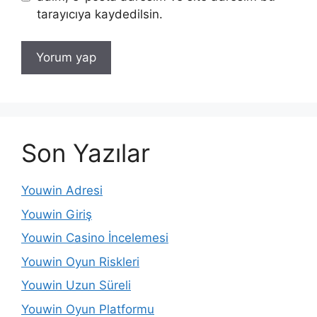
tarayıcıya kaydedilsin.
Son Yazılar
Youwin Adresi
Youwin Giriş
Youwin Casino İncelemesi
Youwin Oyun Riskleri
Youwin Uzun Süreli
Youwin Oyun Platformu