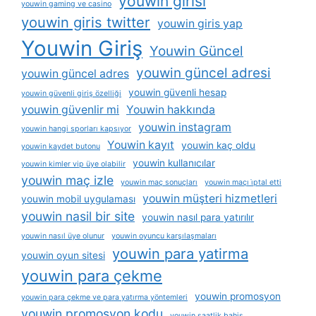
youwin girisi
youwin gaming ve casino
youwin giris twitter
youwin giris yap
Youwin Giriş
Youwin Güncel
youwin güncel adresi
youwin güncel adres
youwin güvenli hesap
youwin güvenli giriş özelliği
youwin güvenlir mi
Youwin hakkında
youwin instagram
youwin hangi sporları kapsıyor
Youwin kayıt
youwin kaç oldu
youwin kaydet butonu
youwin kullanıcılar
youwin kimler vip üye olabilir
youwin maç izle
youwin maç sonuçları
youwin maçı i̇ptal etti
youwin müşteri hizmetleri
youwin mobil uygulaması
youwin nasil bir site
youwin nasıl para yatırılır
youwin nasıl üye olunur
youwin oyuncu karşılaşmaları
youwin para yatirma
youwin oyun sitesi
youwin para çekme
youwin promosyon
youwin para çekme ve para yatırma yöntemleri
youwin promosyon kodu
youwin saatlik bahis