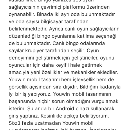
sağlayıcısının çevrimiçi platformu üzerinden
oynanabilir. Binada iki ayrı oda bulunmaktadır
ve oda sayısı bilgisayar tarafından
belirlenmektedir. Ayrıca canlı oyun sağlayıcıların
düzenlediği bingo oyunlarına katılma seçeneği
de bulunmaktadır. Canlı bingo odalarında
sayılar krupiyer tarafından seçilir. Oyun
deneyimini geliştirmek için geliştiriciler, oyunu
oyuncular için daha keyifli hale getirmek
amacıyla yeni özellikler ve mekanikler eklediler.
Youwin mobil tasarımı hem işlevsellik hem de
görsellik açısından sıra dışıdır. Bildiğim kadarıyla
iyi bir iş yapıyoruz. Youwin mobil tasarımının
başarısında hiçbir sorun olmadığını vurgulamak
isterim. Şu anda bir Android cihazı kullanarak
giriş yaptınız. Kesinlikle açıkça belirtiyorum.
Sözü fazla uzatmadan Youwin mobil