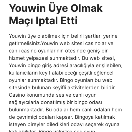
Youwin Üye Olmak
Maçı Iptal Etti
Youwin üye olabilmek için belirli şartları yerine
getirmelisiniz.Youwin web sitesi casinolar ve
canlı casino oyunlarının ötesinde geniş bir
hizmet yelpazesi sunmaktadır. Bu web sitesi,
Youwin bingo giriş adresi aracılığıyla erişilebilen,
kullanıcıların keyif alabileceği çeşitli eğlenceli
oyunlar sunmaktadır. Bingo oyunları bu web
sitesinde bulunan keyifli aktivitelerden biridir.
Casino konumunda ses ve canlı oyun
sağlayıcılarla donatılmış bir bingo odası
bulunmaktadır. Bu odalar hem canlı odaları hem
de çevrimiçi odaları kapsar. Bingoya katılmak
isteyen bireyler diledikleri odayı seçerek oyuna
katılabilirler. Bingo yalnızca ses oyun