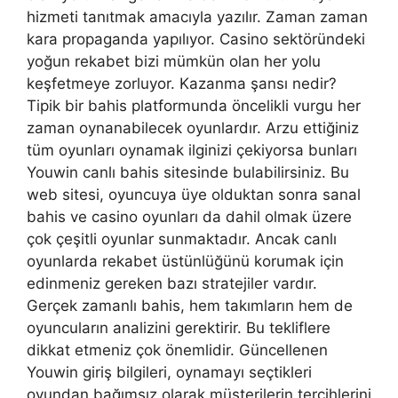
hizmeti tanıtmak amacıyla yazılır. Zaman zaman
kara propaganda yapılıyor. Casino sektöründeki
yoğun rekabet bizi mümkün olan her yolu
keşfetmeye zorluyor. Kazanma şansı nedir?
Tipik bir bahis platformunda öncelikli vurgu her
zaman oynanabilecek oyunlardır. Arzu ettiğiniz
tüm oyunları oynamak ilginizi çekiyorsa bunları
Youwin canlı bahis sitesinde bulabilirsiniz. Bu
web sitesi, oyuncuya üye olduktan sonra sanal
bahis ve casino oyunları da dahil olmak üzere
çok çeşitli oyunlar sunmaktadır. Ancak canlı
oyunlarda rekabet üstünlüğünü korumak için
edinmeniz gereken bazı stratejiler vardır.
Gerçek zamanlı bahis, hem takımların hem de
oyuncuların analizini gerektirir. Bu tekliflere
dikkat etmeniz çok önemlidir. Güncellenen
Youwin giriş bilgileri, oynamayı seçtikleri
oyundan bağımsız olarak müşterilerin tercihlerini