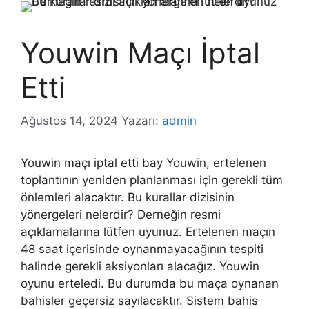
Youwin Maçı İptal
Etti
Ağustos 14, 2024
Yazarı:
admin
Youwin maçı iptal etti bay Youwin, ertelenen
toplantının yeniden planlanması için gerekli tüm
önlemleri alacaktır. Bu kurallar dizisinin
yönergeleri nelerdir? Derneğin resmi
açıklamalarına lütfen uyunuz. Ertelenen maçın
48 saat içerisinde oynanmayacağının tespiti
halinde gerekli aksiyonları alacağız. Youwin
oyunu erteledi. Bu durumda bu maça oynanan
bahisler geçersiz sayılacaktır. Sistem bahis