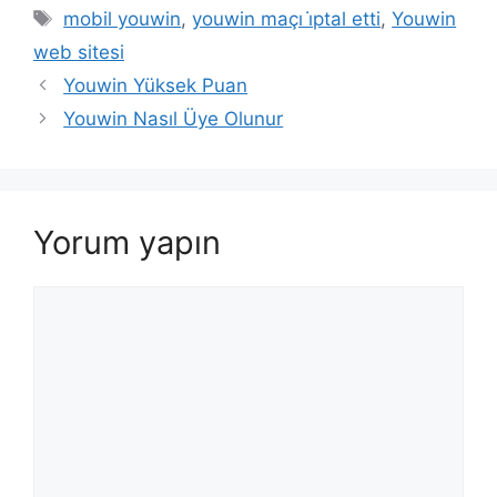
Etiketler
mobil youwin
,
youwin maçı i̇ptal etti
,
Youwin
web sitesi
Yazı
Youwin Yüksek Puan
dolaşımı
Youwin Nasıl Üye Olunur
Yorum yapın
Yorum