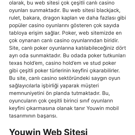
olarak, bu web sitesi çok çeşitli canlı casino
oyunları sunmaktadır. Bu web sitesi blackjack,
rulet, bakara, dragon kaplan ve daha fazlası gibi
popüler casino oyunlarını gösteren çok sayıda
tabloya erişim sağlar. Poker, web sitemizde en
çok oynanan canlı casino oyunlarından biridir.
Site, canlı poker oyunlarına katılabileceğiniz dört
ayrı oda sunmaktadır. Bu odada poker tutkunları
texas hold’em, casino hold’em ve stud poker
gibi çeşitli poker türlerinin keyfini çıkarabilirler.
Bu site, canlı casino sektöründeki saygın oyun
sağlayıcılarla işbirliği yaparak müşteri
memnuniyetini ön planda tutmaktadır. Bu,
oyuncuların çok çeşitli birinci sınıf oyunların
keyfini çıkarmasına olanak tanır Youwin mobil
tasarımının başarısı.
Youwin Web Sitesi