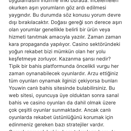
uygulamasını indirme linki burada. İncelemeleri
okurken aşırı yorumların göz ardı edilmesi
yaygındır. Bu durumda söz konusu yorum devre
dışı bırakılacaktır. Doğası gereği son derece aşırı
olan yorumlar genellikle belirli bir ürün veya
hizmeti tanıtmak amacıyla yazılır. Zaman zaman
kara propaganda yapılıyor. Casino sektöründeki
yoğun rekabet bizi mümkün olan her yolu
keşfetmeye zorluyor. Kazanma şansı nedir?
Tipik bir bahis platformunda öncelikli vurgu her
zaman oynanabilecek oyunlardır. Arzu ettiğiniz
tüm oyunları oynamak ilginizi çekiyorsa bunları
Youwin canlı bahis sitesinde bulabilirsiniz. Bu
web sitesi, oyuncuya üye olduktan sonra sanal
bahis ve casino oyunları da dahil olmak üzere
çok çeşitli oyunlar sunmaktadır. Ancak canlı
oyunlarda rekabet üstünlüğünü korumak için
edinmeniz gereken bazı stratejiler vardır.