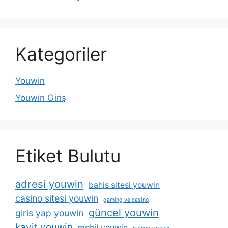
Kategoriler
Youwin
Youwin Giriş
Etiket Bulutu
adresi youwin
bahis sitesi youwin
casino sitesi youwin
gaming ve casino
güncel youwin
giris yap youwin
kayit youwin
mobil youwin