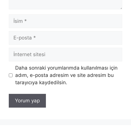
İsim
E-
posta
İnternet
sitesi
Daha sonraki yorumlarımda kullanılması için
adım, e-posta adresim ve site adresim bu
tarayıcıya kaydedilsin.