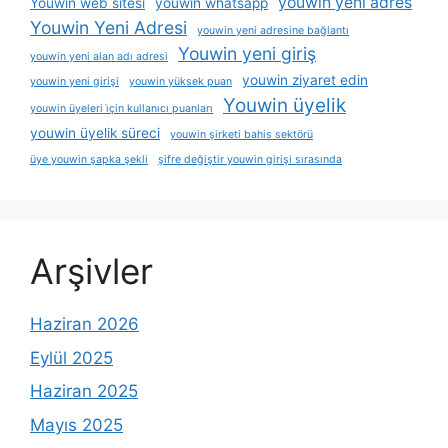
youwin yeni adres
Youwin web sitesi
youwin whatsapp
Youwin Yeni Adresi
youwin yeni adresine bağlantı
Youwin yeni giriş
youwin yeni alan adı adresi
youwin ziyaret edin
youwin yeni girişi
youwin yüksek puan
Youwin üyelik
youwin üyeleri i̇çin kullanıcı puanları
youwin üyelik süreci
youwin şirketi bahis sektörü
üye youwin şapka şekli
şifre değiştir youwin girişi sırasında
Arşivler
Haziran 2026
Eylül 2025
Haziran 2025
Mayıs 2025