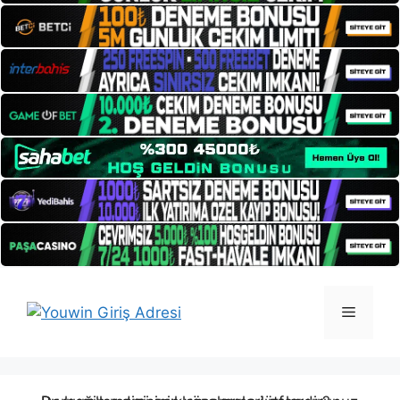
İçeriğe
atla
Menü