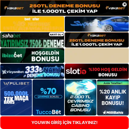
×
YOUWIN GİRİŞ İÇİN TIKLAYINIZ!