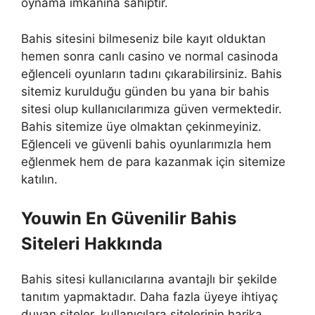
oynama imkanına sahiptir.
Bahis sitesini bilmeseniz bile kayıt olduktan
hemen sonra canlı casino ve normal casinoda
eğlenceli oyunların tadını çıkarabilirsiniz. Bahis
sitemiz kurulduğu günden bu yana bir bahis
sitesi olup kullanıcılarımıza güven vermektedir.
Bahis sitemize üye olmaktan çekinmeyiniz.
Eğlenceli ve güvenli bahis oyunlarımızla hem
eğlenmek hem de para kazanmak için sitemize
katılın.
Youwin En Güvenilir Bahis
Siteleri Hakkında
Bahis sitesi kullanıcılarına avantajlı bir şekilde
tanıtım yapmaktadır. Daha fazla üyeye ihtiyaç
duyan siteler, kullanıcılara sitelerinin harika