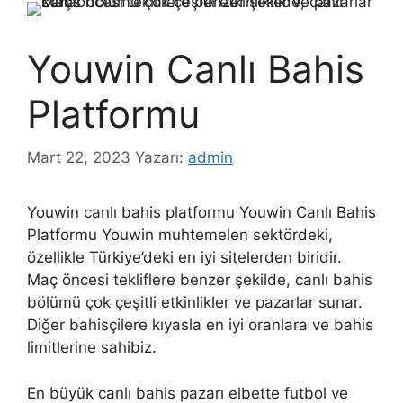
Youwin Canlı Bahis
Platformu
Mart 22, 2023
Yazarı:
admin
Youwin canlı bahis platformu Youwin Canlı Bahis
Platformu Youwin muhtemelen sektördeki,
özellikle Türkiye’deki en iyi sitelerden biridir.
Maç öncesi tekliflere benzer şekilde, canlı bahis
bölümü çok çeşitli etkinlikler ve pazarlar sunar.
Diğer bahisçilere kıyasla en iyi oranlara ve bahis
limitlerine sahibiz.
En büyük canlı bahis pazarı elbette futbol ve