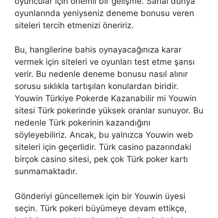
oyuncular için önemli bir gelişme. Sanal dünya
oyunlarında yeniyseniz deneme bonusu veren
siteleri tercih etmenizi öneririz.
Bu, hangilerine bahis oynayacağınıza karar
vermek için siteleri ve oyunları test etme şansı
verir. Bu nedenle deneme bonusu nasıl alınır
sorusu sıklıkla tartışılan konulardan biridir.
Youwin Türkiye Pokerde Kazanabilir mi Youwin
sitesi Türk pokerinde yüksek oranlar sunuyor. Bu
nedenle Türk pokerinin kazandığını
söyleyebiliriz. Ancak, bu yalnızca Youwin web
siteleri için geçerlidir. Türk casino pazarındaki
birçok casino sitesi, pek çok Türk poker kartı
sunmamaktadır.
Gönderiyi güncellemek için bir Youwin üyesi
seçin. Türk pokeri büyümeye devam ettikçe,