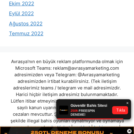
Ekim 2022
Eylül 2022
Ağustos 2022
Temmuz 2022
Avrasya'nın en büyük reklam platformunda olmak için
Microsoft Teams:
reklam@avrasyamarketing.com
adresimizden veya Telegram: @Avrasyamarketing
adresimizden irtibat kurabilirsiniz. (Tek iletişim
adreslerimiz teams / telegram ve mail adresimizdir.
Harici hiçbir iletişim adresimiz bulunmamaktadır.
Lütfen itibar etmeyiniz.) Türkiye yasalarına göre 7258
sayılı kanun uyarınca yasa dışı bahis oynamanın
cezaları mevcuttur. Şu an bulunduğunuz site hiç bir
şekilde illegal bahis oyunları oynatmıyor ve oynamaya
aracı olmuyordur.
betticket
|
yorkbet
|
bahisvegas
|
×
moskovbet
|
betsat
|
betroys
|
ekolbet
|
black8bet