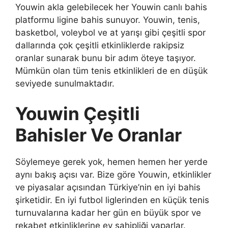
Youwin akla gelebilecek her Youwin canlı bahis
platformu ligine bahis sunuyor. Youwin, tenis,
basketbol, ​​voleybol ve at yarışı gibi çeşitli spor
dallarında çok çeşitli etkinliklerde rakipsiz
oranlar sunarak bunu bir adım öteye taşıyor.
Mümkün olan tüm tenis etkinlikleri de en düşük
seviyede sunulmaktadır.
Youwin Çeşitli
Bahisler Ve Oranlar
Söylemeye gerek yok, hemen hemen her yerde
aynı bakış açısı var. Bize göre Youwin, etkinlikler
ve piyasalar açısından Türkiye’nin en iyi bahis
şirketidir. En iyi futbol liglerinden en küçük tenis
turnuvalarına kadar her gün en büyük spor ve
rekabet etkinliklerine ev sahipliği yaparlar.