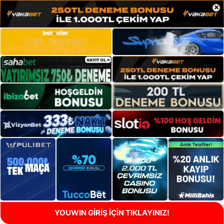
×
YOUWIN GİRİŞ İÇİN TIKLAYINIZ!