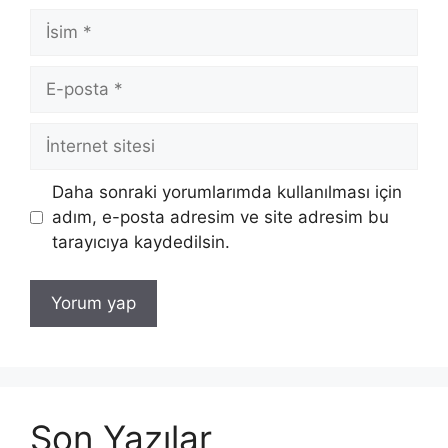
İsim
E-
posta
İnternet
sitesi
Daha sonraki yorumlarımda kullanılması için
adım, e-posta adresim ve site adresim bu
tarayıcıya kaydedilsin.
Son Yazılar