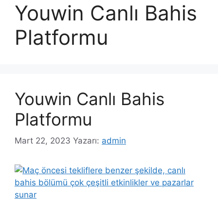
Youwin Canlı Bahis
Platformu
Youwin Canlı Bahis
Platformu
Mart 22, 2023
Yazarı:
admin