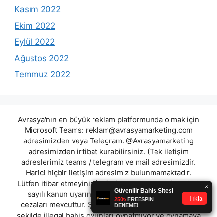
Kasım 2022
Ekim 2022
Eylül 2022
Ağustos 2022
Temmuz 2022
Avrasya'nın en büyük reklam platformunda olmak için
Microsoft Teams:
reklam@avrasyamarketing.com
adresimizden veya Telegram: @Avrasyamarketing
adresimizden irtibat kurabilirsiniz. (Tek iletişim
adreslerimiz teams / telegram ve mail adresimizdir.
Harici hiçbir iletişim adresimiz bulunmamaktadır.
Lütfen itibar etmeyiniz.) Türkiye yasalarına göre 7258
sayılı kanun uyarınca yasa dışı bahis oynamanın
cezaları mevcuttur. Şu an bulunduğunuz site hiç bir
şekilde illegal bahis oyunları oynatmıyor ve oynamaya