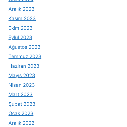
Aralık 2023
Kasım 2023
Ekim 2023
Eylül 2023
Ağustos 2023
Temmuz 2023
Haziran 2023
Mayıs 2023
Nisan 2023
Mart 2023
Şubat 2023
Ocak 2023
Aralık 2022