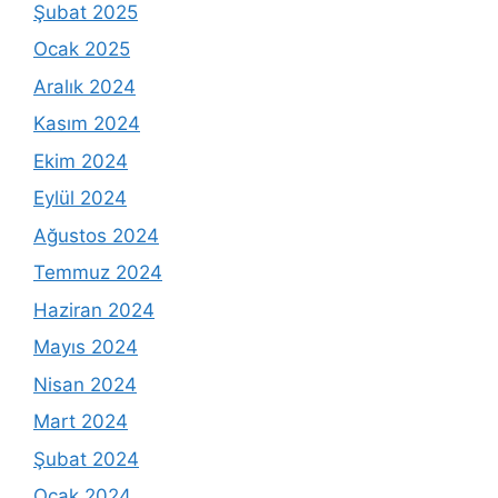
Şubat 2025
Ocak 2025
Aralık 2024
Kasım 2024
Ekim 2024
Eylül 2024
Ağustos 2024
Temmuz 2024
Haziran 2024
Mayıs 2024
Nisan 2024
Mart 2024
Şubat 2024
Ocak 2024