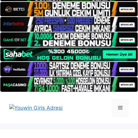
İçeriğe
atla
Menü