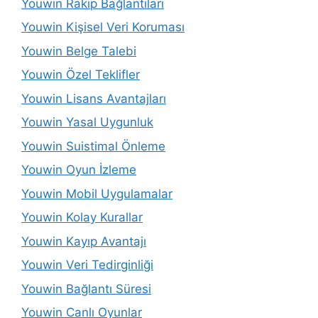
Youwin Rakip Bağlantıları
Youwin Kişisel Veri Koruması
Youwin Belge Talebi
Youwin Özel Teklifler
Youwin Lisans Avantajları
Youwin Yasal Uygunluk
Youwin Suistimal Önleme
Youwin Oyun İzleme
Youwin Mobil Uygulamalar
Youwin Kolay Kurallar
Youwin Kayıp Avantajı
Youwin Veri Tedirginliği
Youwin Bağlantı Süresi
Youwin Canlı Oyunlar