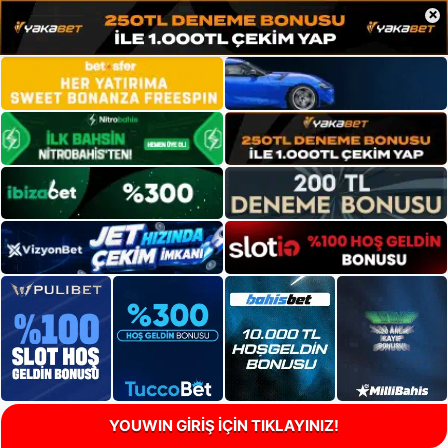
×
YOUWIN GİRİŞ İÇİN TIKLAYINIZ!