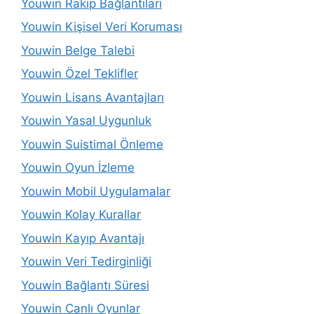
Youwin Rakip Bağlantıları
Youwin Kişisel Veri Koruması
Youwin Belge Talebi
Youwin Özel Teklifler
Youwin Lisans Avantajları
Youwin Yasal Uygunluk
Youwin Suistimal Önleme
Youwin Oyun İzleme
Youwin Mobil Uygulamalar
Youwin Kolay Kurallar
Youwin Kayıp Avantajı
Youwin Veri Tedirginliği
Youwin Bağlantı Süresi
Youwin Canlı Oyunlar