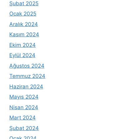
Şubat 2025
Ocak 2025
Aralık 2024
Kasım 2024
Ekim 2024
Eylül 2024
Ağustos 2024
Temmuz 2024
Haziran 2024
Mayıs 2024
Nisan 2024
Mart 2024
Şubat 2024
Ocak 2024