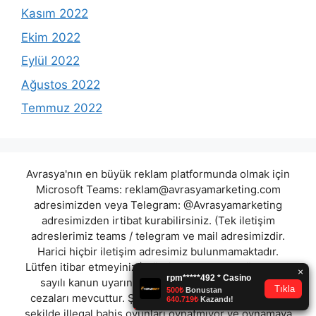
Kasım 2022
Ekim 2022
Eylül 2022
Ağustos 2022
Temmuz 2022
Avrasya'nın en büyük reklam platformunda olmak için
Microsoft Teams:
reklam@avrasyamarketing.com
adresimizden veya Telegram: @Avrasyamarketing
adresimizden irtibat kurabilirsiniz. (Tek iletişim
adreslerimiz teams / telegram ve mail adresimizdir.
Harici hiçbir iletişim adresimiz bulunmamaktadır.
Lütfen itibar etmeyiniz.) Türkiye yasalarına göre 7258
sayılı kanun uyarınca yasa dışı bahis oynamanın
cezaları mevcuttur. Şu an bulunduğunuz site hiç bir
şekilde illegal bahis oyunları oynatmıyor ve oynamaya