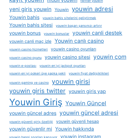
mobil youwin
twitter youwin
youwin adresi
yeni giris youwin
Youwin
Youwin bahis
youwin bahis sitelerini geliştirmek
Youwin bahis sitesi
youwin başarı şansınızı artırır
youwin canli destek
youwin bonus
youwin bonuslar
Youwin canlı casino
youwin canli maç izle
youwin casino oyunları
youwin casino hizmetleri
youwin com
youwin casino sitesi
youwin casino oyunu
youwin e-postası
youwin en i̇yi jackpot oyunları
youwin en i̇yi pokeri üye şapka şekli
youwin fiyat değişiklikleri
youwin girisi
youwin gaming ve casino
youwin giris twitter
youwin giris yap
Youwin Giriş
Youwin Güncel
youwin güncel adresi
youwin güncel adres
youwin güvenli hesap
youwin güvenli giriş özelliği
youwin güvenlir mi
Youwin hakkında
youwin instagram
youwin hangi sporları kapsıyor