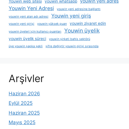
youwin yeni adres
Youwin web sitesi
youwin whatsapp
Youwin Yeni Adresi
youwin yeni adresine bağlantı
Youwin yeni giriş
youwin yeni alan adı adresi
youwin ziyaret edin
youwin yeni girişi
youwin yüksek puan
Youwin üyelik
youwin üyeleri i̇çin kullanıcı puanları
youwin üyelik süreci
youwin şirketi bahis sektörü
üye youwin şapka şekli
şifre değiştir youwin girişi sırasında
Arşivler
Haziran 2026
Eylül 2025
Haziran 2025
Mayıs 2025