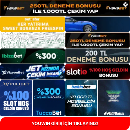
×
YOUWIN GİRİŞ İÇİN TIKLAYINIZ!