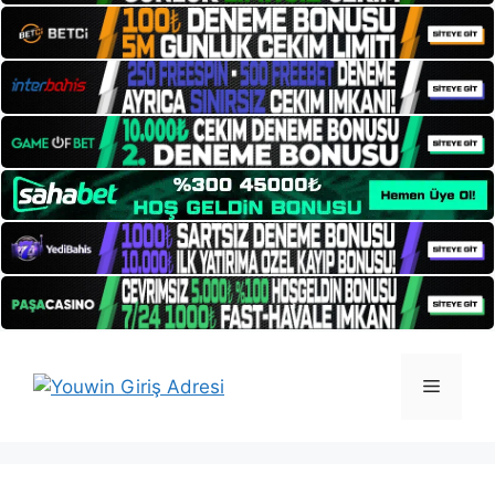
İçeriğe
atla
Menü