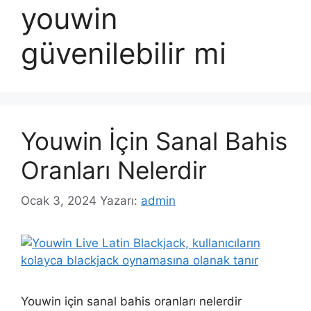
youwin
güvenilebilir mi
Youwin İçin Sanal Bahis
Oranları Nelerdir
Ocak 3, 2024
Yazarı:
admin
Youwin için sanal bahis oranları nelerdir