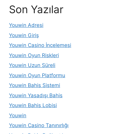
Son Yazılar
Youwin Adresi
Youwin Giriş
Youwin Casino İncelemesi
Youwin Oyun Riskleri
Youwin Uzun Süreli
Youwin Oyun Platformu
Youwin Bahis Sistemi
Youwin Yasadışı Bahis
Youwin Bahis Lobisi
Youwin
Youwin Casino Tanınırlığı