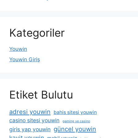
Kategoriler
Youwin
Youwin Giriş
Etiket Bulutu
adresi youwin
bahis sitesi youwin
casino sitesi youwin
gaming ve casino
güncel youwin
giris yap youwin
kayit youwin