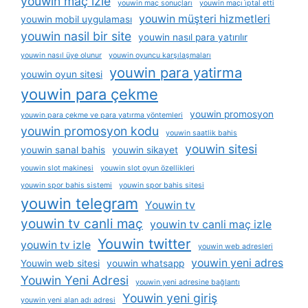
youwin maç izle
youwin maç sonuçları
youwin maçı i̇ptal etti
youwin müşteri hizmetleri
youwin mobil uygulaması
youwin nasil bir site
youwin nasıl para yatırılır
youwin nasıl üye olunur
youwin oyuncu karşılaşmaları
youwin para yatirma
youwin oyun sitesi
youwin para çekme
youwin promosyon
youwin para çekme ve para yatırma yöntemleri
youwin promosyon kodu
youwin saatlik bahis
youwin sitesi
youwin sanal bahis
youwin sikayet
youwin slot makinesi
youwin slot oyun özellikleri
youwin spor bahis sistemi
youwin spor bahis sitesi
youwin telegram
Youwin tv
youwin tv canli maç
youwin tv canli maç izle
Youwin twitter
youwin tv izle
youwin web adresleri
youwin yeni adres
Youwin web sitesi
youwin whatsapp
Youwin Yeni Adresi
youwin yeni adresine bağlantı
Youwin yeni giriş
youwin yeni alan adı adresi