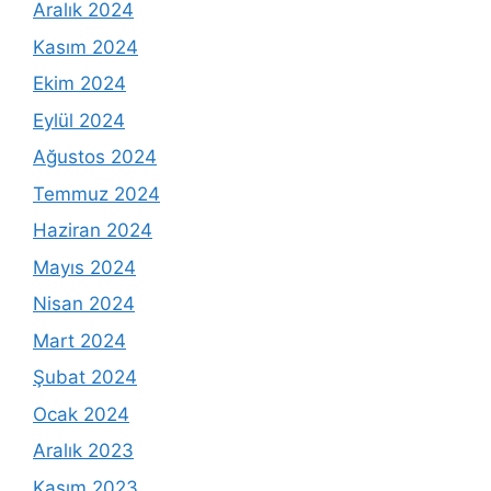
Aralık 2024
Kasım 2024
Ekim 2024
Eylül 2024
Ağustos 2024
Temmuz 2024
Haziran 2024
Mayıs 2024
Nisan 2024
Mart 2024
Şubat 2024
Ocak 2024
Aralık 2023
Kasım 2023