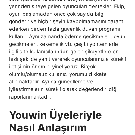
yerinden siteye gelen oyuncuları destekler. Ekip,
oyun başlamadan önce çok sayıda bilgi
gönderir ve hiçbir şeyin kaybolmamasını garanti
ederken birden fazla güvenlik duvarı programı
kullanır. Aynı zamanda ödeme gecikmeleri, oyun
gecikmeleri, kekemelik vb. çeşitli yöntemlerle
ilgili site kullanıcılarından gelen şikayetlere en
hızlı şekilde yanıt vererek oyuncularımızla sürekli
iletişimin önemini yineliyoruz. Birçok
olumlu/olumsuz kullanıcı yorumu dikkate
alınmaktadır. Ayrıca güncelleme ve
iyileştirmelerin sürekli olarak değerlendirildiği
raporlanmaktadır.
Youwin Üyeleriyle
Nasıl Anlaşırım