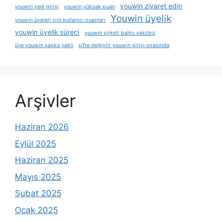
youwin ziyaret edin
youwin yeni girişi
youwin yüksek puan
Youwin üyelik
youwin üyeleri i̇çin kullanıcı puanları
youwin üyelik süreci
youwin şirketi bahis sektörü
üye youwin şapka şekli
şifre değiştir youwin girişi sırasında
Arşivler
Haziran 2026
Eylül 2025
Haziran 2025
Mayıs 2025
Şubat 2025
Ocak 2025