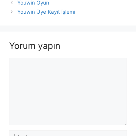
Yazı
Youwin Oyun
dolaşımı
Youwin Üye Kayıt İşlemi
Yorum yapın
Yorum
İsim