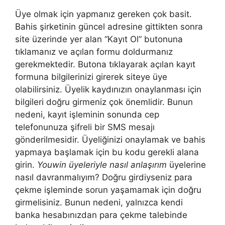
Üye olmak için yapmanız gereken çok basit.
Bahis şirketinin güncel adresine gittikten sonra
site üzerinde yer alan “Kayıt Ol” butonuna
tıklamanız ve açılan formu doldurmanız
gerekmektedir. Butona tıklayarak açılan kayıt
formuna bilgilerinizi girerek siteye üye
olabilirsiniz. Üyelik kaydınızın onaylanması için
bilgileri doğru girmeniz çok önemlidir. Bunun
nedeni, kayıt işleminin sonunda cep
telefonunuza şifreli bir SMS mesajı
gönderilmesidir. Üyeliğinizi onaylamak ve bahis
yapmaya başlamak için bu kodu gerekli alana
girin.
Youwin üyeleriyle nasıl anlaşırım
üyelerine
nasıl davranmalıyım? Doğru girdiyseniz para
çekme işleminde sorun yaşamamak için doğru
girmelisiniz. Bunun nedeni, yalnızca kendi
banka hesabınızdan para çekme talebinde