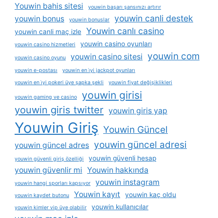
Youwin bahis sitesi
youwin başarı şansınızı artırır
youwin canli destek
youwin bonus
youwin bonuslar
Youwin canlı casino
youwin canli maç izle
youwin casino oyunları
youwin casino hizmetleri
youwin com
youwin casino sitesi
youwin casino oyunu
youwin e-postası
youwin en i̇yi jackpot oyunları
youwin en i̇yi pokeri üye şapka şekli
youwin fiyat değişiklikleri
youwin girisi
youwin gaming ve casino
youwin giris twitter
youwin giris yap
Youwin Giriş
Youwin Güncel
youwin güncel adresi
youwin güncel adres
youwin güvenli hesap
youwin güvenli giriş özelliği
youwin güvenlir mi
Youwin hakkında
youwin instagram
youwin hangi sporları kapsıyor
Youwin kayıt
youwin kaç oldu
youwin kaydet butonu
youwin kullanıcılar
youwin kimler vip üye olabilir