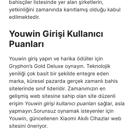
bahisçiler listesinde yer alan şirketlerin,
yetkinliğini zamanında kanıtlamış olduğu kabul
edilmektedir.
Youwin Girişi Kullanıcı
Puanları
Youwin giriş yapın ve harika ödüller için
Gryphon’s Gold Deluxe oynayın. Teknolojik
yeniliği çok basit bir şekilde entegre eden
marka, küresel pazarda gerçek zamanlı bahis
sitelerinde sınıf lideridir. Zamanımızın en
gelişmiş web sitesine sahip olan site düzenli
erişim
Youwin girişi kullanıcı puanları
sağlar, asla
yapmayın.Sorunsuz oynamak isteyenler için
Youwin, güncellenen Xiaomi Akıllı Cihazlar web
sitesini öneriyor.