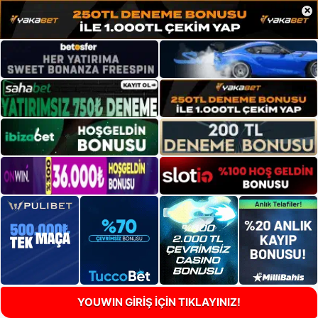
×
YOUWIN GİRİŞ İÇİN TIKLAYINIZ!