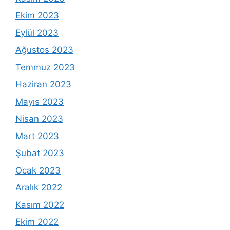
Ekim 2023
Eylül 2023
Ağustos 2023
Temmuz 2023
Haziran 2023
Mayıs 2023
Nisan 2023
Mart 2023
Şubat 2023
Ocak 2023
Aralık 2022
Kasım 2022
Ekim 2022