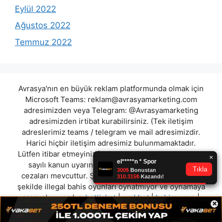
Eylül 2022
Ağustos 2022
Temmuz 2022
Avrasya'nın en büyük reklam platformunda olmak için
Microsoft Teams:
reklam@avrasyamarketing.com
adresimizden veya Telegram: @Avrasyamarketing
adresimizden irtibat kurabilirsiniz. (Tek iletişim
adreslerimiz teams / telegram ve mail adresimizdir.
Harici hiçbir iletişim adresimiz bulunmamaktadır.
Lütfen itibar etmeyiniz.) Türkiye yasalarına göre 7258
sayılı kanun uyarınca yasa dışı bahis oynamanın
cezaları mevcuttur. Şu an bulunduğunuz site hiç bir
şekilde illegal bahis oyunları oynatmıyor ve oynamaya
aracı olmuyordur.
betticket
|
yorkbet
|
bahisvegas
|
×
moskovbet
|
betsat
|
betroys
|
ekolbet
|
black8bet