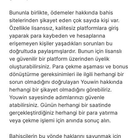
Bununla birlikte, ödemeler hakkında bahis
sitelerinden şikayet eden çok sayıda kişi var.
Özellikle lisanssız, kalitesiz platformlara giriş
yaparak para kaybeden ve hesaplarına
erişemeyen kişiler yaşadıkları sorunları bu
doğrultuda paylaşmışlardır. Bunun için lisanslı
ve güvenilir bir platform üzerinden üyelik
oluşturabilirsiniz. Para çekme aşaması ve bonus
dönüştürme gereksinimleri ile ilgili herhangi bir
sorun olmadığını doğrulayan Youwin hakkında
herhangi bir şikayet olmadığını görebiliriz.
Youwin sayesinde adımlarınızı güvenle
atabilirsiniz. Günün herhangi bir saatinde
gerçekleştirdiğiniz herhangi bir para yatırma
veya çekme işlemi için anında sonuç alın.
Bahisçilerin bu yönde haklarını savunmak için