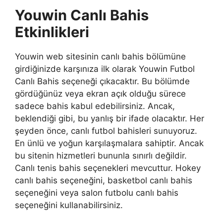
Youwin Canlı Bahis
Etkinlikleri
Youwin web sitesinin canlı bahis bölümüne
girdiğinizde karşınıza ilk olarak Youwin Futbol
Canlı Bahis seçeneği çıkacaktır. Bu bölümde
gördüğünüz veya ekran açık olduğu sürece
sadece bahis kabul edebilirsiniz. Ancak,
beklendiği gibi, bu yanlış bir ifade olacaktır. Her
şeyden önce, canlı futbol bahisleri sunuyoruz.
En ünlü ve yoğun karşılaşmalara sahiptir. Ancak
bu sitenin hizmetleri bununla sınırlı değildir.
Canlı tenis bahis seçenekleri mevcuttur. Hokey
canlı bahis seçeneğini, basketbol canlı bahis
seçeneğini veya salon futbolu canlı bahis
seçeneğini kullanabilirsiniz.