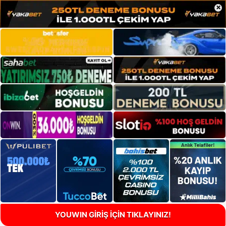
×
YOUWIN GİRİŞ İÇİN TIKLAYINIZ!