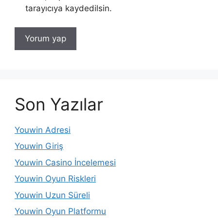
tarayıcıya kaydedilsin.
Son Yazılar
Youwin Adresi
Youwin Giriş
Youwin Casino İncelemesi
Youwin Oyun Riskleri
Youwin Uzun Süreli
Youwin Oyun Platformu