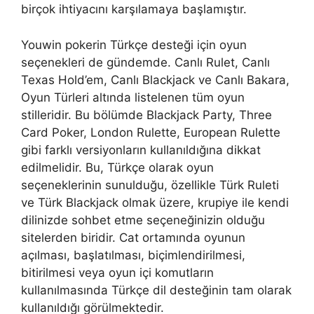
birçok ihtiyacını karşılamaya başlamıştır.
Youwin pokerin Türkçe desteği için oyun
seçenekleri de gündemde. Canlı Rulet, Canlı
Texas Hold’em, Canlı Blackjack ve Canlı Bakara,
Oyun Türleri altında listelenen tüm oyun
stilleridir. Bu bölümde Blackjack Party, Three
Card Poker, London Rulette, European Rulette
gibi farklı versiyonların kullanıldığına dikkat
edilmelidir. Bu, Türkçe olarak oyun
seçeneklerinin sunulduğu, özellikle Türk Ruleti
ve Türk Blackjack olmak üzere, krupiye ile kendi
dilinizde sohbet etme seçeneğinizin olduğu
sitelerden biridir. Cat ortamında oyunun
açılması, başlatılması, biçimlendirilmesi,
bitirilmesi veya oyun içi komutların
kullanılmasında Türkçe dil desteğinin tam olarak
kullanıldığı görülmektedir.