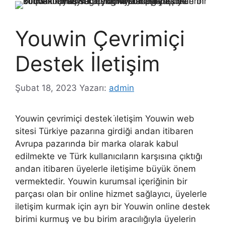
Youwin Çevrimiçi
Destek İletişim
Şubat 18, 2023
Yazarı:
admin
Youwin çevrimiçi destek i̇letişim Youwin web
sitesi Türkiye pazarına girdiği andan itibaren
Avrupa pazarında bir marka olarak kabul
edilmekte ve Türk kullanıcıların karşısına çıktığı
andan itibaren üyelerle iletişime büyük önem
vermektedir. Youwin kurumsal içeriğinin bir
parçası olan bir online hizmet sağlayıcı, üyelerle
iletişim kurmak için ayrı bir Youwin online destek
birimi kurmuş ve bu birim aracılığıyla üyelerin