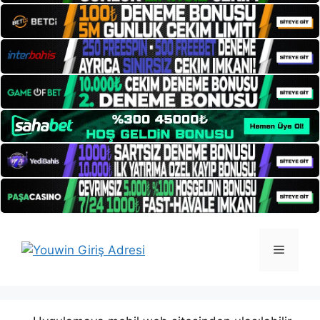
İçeriğe
atla
Menü