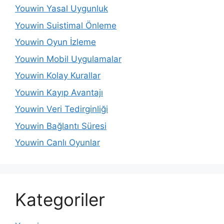
Youwin Yasal Uygunluk
Youwin Suistimal Önleme
Youwin Oyun İzleme
Youwin Mobil Uygulamalar
Youwin Kolay Kurallar
Youwin Kayıp Avantajı
Youwin Veri Tedirginliği
Youwin Bağlantı Süresi
Youwin Canlı Oyunlar
Kategoriler