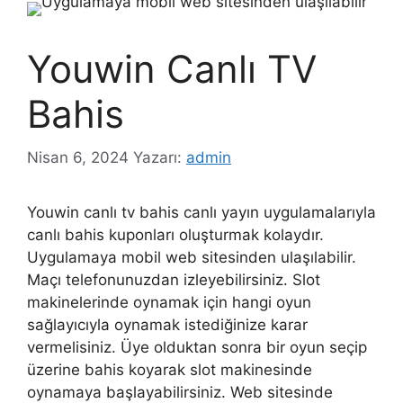
Youwin Canlı TV
Bahis
Nisan 6, 2024
Yazarı:
admin
Youwin canlı tv bahis canlı yayın uygulamalarıyla
canlı bahis kuponları oluşturmak kolaydır.
Uygulamaya mobil web sitesinden ulaşılabilir.
Maçı telefonunuzdan izleyebilirsiniz. Slot
makinelerinde oynamak için hangi oyun
sağlayıcıyla oynamak istediğinize karar
vermelisiniz. Üye olduktan sonra bir oyun seçip
üzerine bahis koyarak slot makinesinde
oynamaya başlayabilirsiniz. Web sitesinde