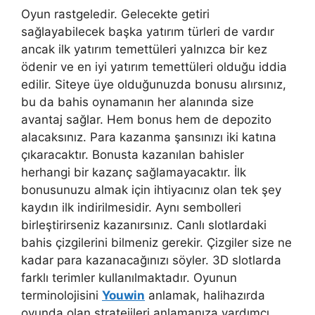
Oyun rastgeledir. Gelecekte getiri
sağlayabilecek başka yatırım türleri de vardır
ancak ilk yatırım temettüleri yalnızca bir kez
ödenir ve en iyi yatırım temettüleri olduğu iddia
edilir. Siteye üye olduğunuzda bonusu alırsınız,
bu da bahis oynamanın her alanında size
avantaj sağlar. Hem bonus hem de depozito
alacaksınız. Para kazanma şansınızı iki katına
çıkaracaktır. Bonusta kazanılan bahisler
herhangi bir kazanç sağlamayacaktır. İlk
bonusunuzu almak için ihtiyacınız olan tek şey
kaydın ilk indirilmesidir. Aynı sembolleri
birleştirirseniz kazanırsınız. Canlı slotlardaki
bahis çizgilerini bilmeniz gerekir. Çizgiler size ne
kadar para kazanacağınızı söyler. 3D slotlarda
farklı terimler kullanılmaktadır. Oyunun
terminolojisini
Youwin
anlamak, halihazırda
oyunda olan stratejileri anlamanıza yardımcı