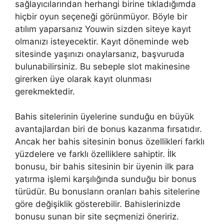
sağlayıcılarından herhangi birine tıkladığımda
hiçbir oyun seçeneği görünmüyor. Böyle bir
atılım yaparsanız Youwin sizden siteye kayıt
olmanızı isteyecektir. Kayıt döneminde web
sitesinde yaşınızı onaylarsanız, başvuruda
bulunabilirsiniz. Bu sebeple slot makinesine
girerken üye olarak kayıt olunması
gerekmektedir.
Bahis sitelerinin üyelerine sunduğu en büyük
avantajlardan biri de bonus kazanma fırsatıdır.
Ancak her bahis sitesinin bonus özellikleri farklı
yüzdelere ve farklı özelliklere sahiptir. İlk
bonusu, bir bahis sitesinin bir üyenin ilk para
yatırma işlemi karşılığında sunduğu bir bonus
türüdür. Bu bonusların oranları bahis sitelerine
göre değişiklik gösterebilir. Bahislerinizde
bonusu sunan bir site seçmenizi öneririz.