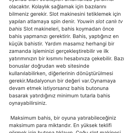
olacaktır. Kolaylık sağlamak için bazılarını
bilmeniz gerekir. Slot makinesini tetiklemek için
yapılan atlamaya spin denir.
Youwin slot canlı tv
bahis
Slot makineleri, bahis koymadan önce
bahis yapmanızı gerektirir. Bahis, yaptığınız en
küçük bahistir. Yardım masamız herhangi bir
zamanda işleminizi gerçekleştirebilir ve ilk
yatırımınızın bir kısmını hesabınıza çekebilir. Bazı
bonuslar doğrudan web sitesinde
kullanılabilirken, diğerlerinin dönüştürülmesi
gerekir.Madalyonun bir değeri var.Oynamaya
devam etmek istiyorsanız bahis butonuna
basarak yatırdığınız minimum tutarla bahis
oynayabilirsiniz.
Maksimum bahis, bir oyuna yatırabileceğiniz
maksimum para miktarıdır. En yüksek teklifi
görmek için butona tıklayın. Çoğu slot makinesi