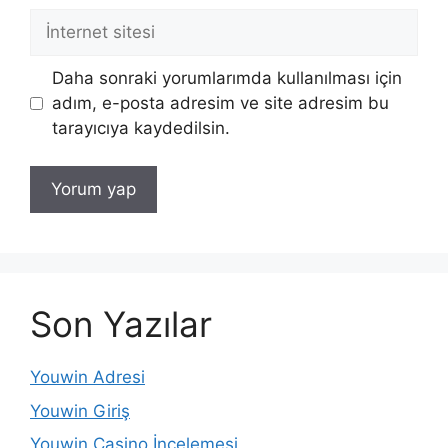
İnternet
sitesi
Daha sonraki yorumlarımda kullanılması için
adım, e-posta adresim ve site adresim bu
tarayıcıya kaydedilsin.
Son Yazılar
Youwin Adresi
Youwin Giriş
Youwin Casino İncelemesi