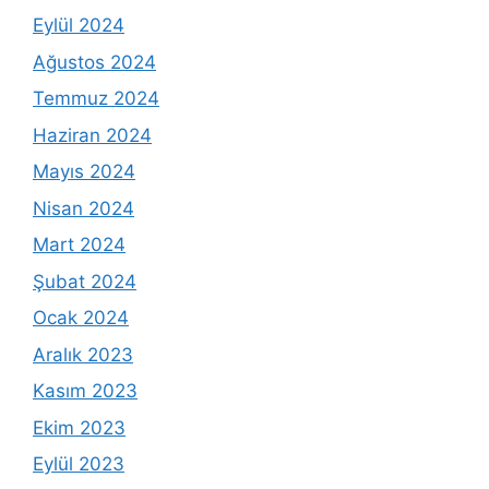
Eylül 2024
Ağustos 2024
Temmuz 2024
Haziran 2024
Mayıs 2024
Nisan 2024
Mart 2024
Şubat 2024
Ocak 2024
Aralık 2023
Kasım 2023
Ekim 2023
Eylül 2023