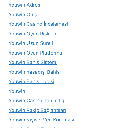
Youwin Adresi
Youwin Giriş
Youwin Casino İncelemesi
Youwin Oyun Riskleri
Youwin Uzun Süreli
Youwin Oyun Platformu
Youwin Bahis Sistemi
Youwin Yasadışı Bahis
Youwin Bahis Lobisi
Youwin
Youwin Casino Tanınırlığı
Youwin Rakip Bağlantıları
Youwin Kişisel Veri Koruması