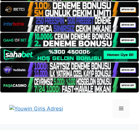
İçeriğe
atla
Menü