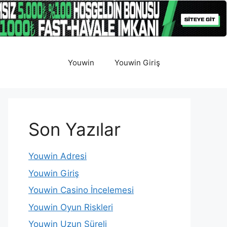
Youwin
Youwin Giriş
Son Yazılar
Youwin Adresi
Youwin Giriş
Youwin Casino İncelemesi
Youwin Oyun Riskleri
Youwin Uzun Süreli