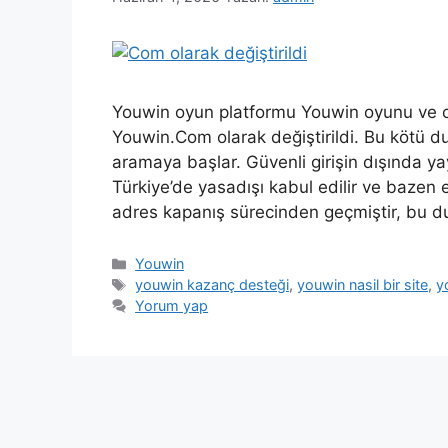
Youwin oyun platformu Youwin oyunu ve c
Youwin.Com olarak değiştirildi. Bu kötü du
aramaya başlar. Güvenli girişin dışında ya
Türkiye’de yasadışı kabul edilir ve bazen er
adres kapanış sürecinden geçmiştir, bu
Kategoriler
Youwin
Etiketler
youwin kazanç desteği
,
youwin nasil bir site
,
y
Yorum yap