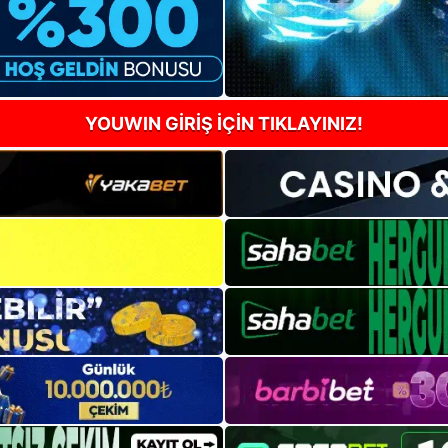
YOUWIN GİRİŞ İÇİN TIKLAYINIZ!