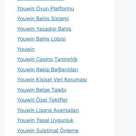
Youwin Oyun Platformu
Youwin Bahis Sistemi
Youwin Yasadışı Bahis
Youwin Bahis Lobisi
Youwin
Youwin Casino Tanınırlığı
Youwin Rakip Bağlantıları
Youwin Kişisel Veri Koruması
Youwin Belge Talebi
Youwin Özel Teklifler
Youwin Lisans Avantajları
Youwin Yasal Uygunluk
Youwin Suistimal Önleme