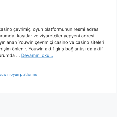
asino çevrimiçi oyun platformunun resmi adresi
rumda, kayıtlar ve ziyaretçiler yepyeni adresi
yınlanan Youwin çevrimiçi casino ve casino siteleri
işim önlenir. Youwin aktif giriş bağlantısı da aktif
 durumda …
Devamını oku…
ouwin oyun platformu