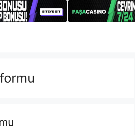
tformu
rmu