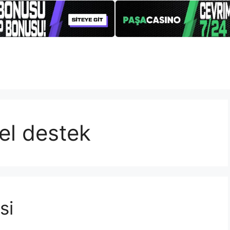
l destek
si