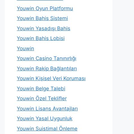
Youwin Oyun Platformu
Youwin Bahis Sistemi
Youwin Yasadışı Bahis
Youwin Bahis Lobisi
Youwin
Youwin Casino Tanınırlığı
Youwin Rakip Bağlantıları
Youwin Kişisel Veri Koruması
Youwin Belge Talebi
Youwin Özel Teklifler
Youwin Lisans Avantajları
Youwin Yasal Uygunluk
Youwin Suistimal Önleme