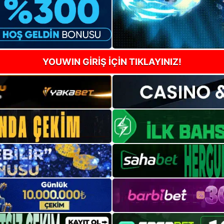
YOUWIN GİRİŞ İÇİN TIKLAYINIZ!