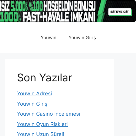
Youwin
Youwin Giriş
Son Yazılar
Youwin Adresi
Youwin Giriş
Youwin Casino İncelemesi
Youwin Oyun Riskleri
Youwin Uzun Süreli