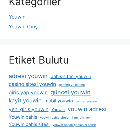
Kategoriler
Youwin
Youwin Giriş
Etiket Bulutu
adresi youwin
bahis sitesi youwin
casino sitesi youwin
gaming ve casino
güncel youwin
giris yap youwin
kayit youwin
mobil youwin
twitter youwin
youwin adresi
yeni giris youwin
Youwin
Youwin bahis
youwin bahis sitelerini geliştirmek
Youwin bahis sitesi
youwin başarı şansınızı artırır