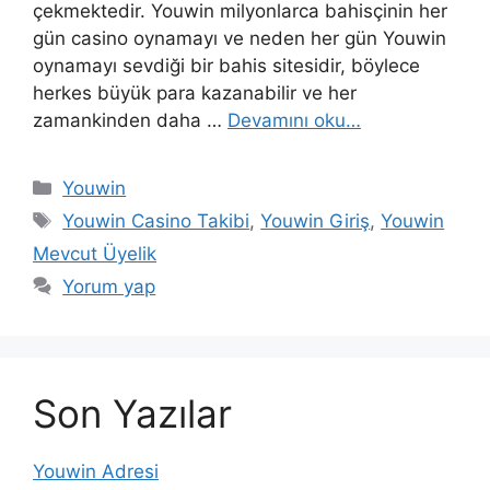
çekmektedir. Youwin milyonlarca bahisçinin her
gün casino oynamayı ve neden her gün Youwin
oynamayı sevdiği bir bahis sitesidir, böylece
herkes büyük para kazanabilir ve her
zamankinden daha …
Devamını oku…
Kategoriler
Youwin
Etiketler
Youwin Casino Takibi
,
Youwin Giriş
,
Youwin
Mevcut Üyelik
Yorum yap
Son Yazılar
Youwin Adresi