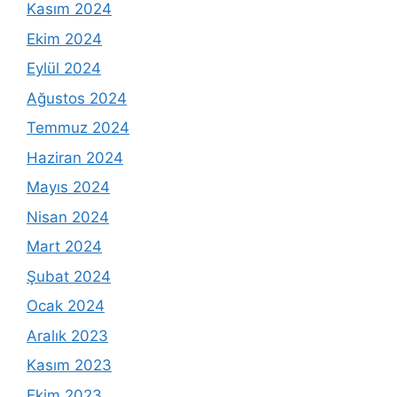
Kasım 2024
Ekim 2024
Eylül 2024
Ağustos 2024
Temmuz 2024
Haziran 2024
Mayıs 2024
Nisan 2024
Mart 2024
Şubat 2024
Ocak 2024
Aralık 2023
Kasım 2023
Ekim 2023