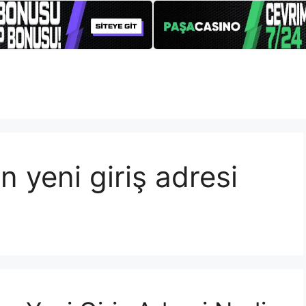
 yeni giriş adresi