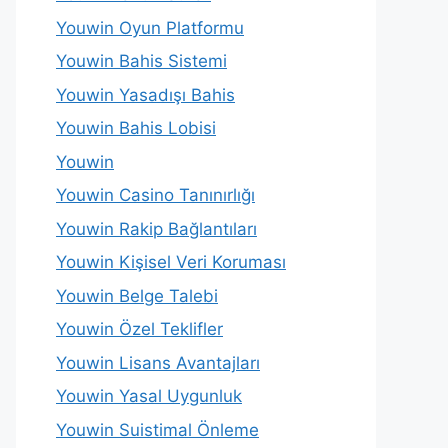
Youwin Oyun Platformu
Youwin Bahis Sistemi
Youwin Yasadışı Bahis
Youwin Bahis Lobisi
Youwin
Youwin Casino Tanınırlığı
Youwin Rakip Bağlantıları
Youwin Kişisel Veri Koruması
Youwin Belge Talebi
Youwin Özel Teklifler
Youwin Lisans Avantajları
Youwin Yasal Uygunluk
Youwin Suistimal Önleme