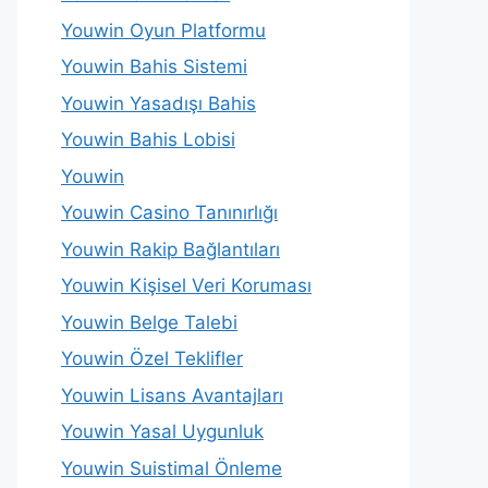
Youwin Oyun Platformu
Youwin Bahis Sistemi
Youwin Yasadışı Bahis
Youwin Bahis Lobisi
Youwin
Youwin Casino Tanınırlığı
Youwin Rakip Bağlantıları
Youwin Kişisel Veri Koruması
Youwin Belge Talebi
Youwin Özel Teklifler
Youwin Lisans Avantajları
Youwin Yasal Uygunluk
Youwin Suistimal Önleme