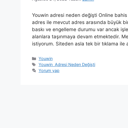
Youwin adresi neden değişti Online bahis s
adres ile mevcut adres arasında büyük bir
baskı ve engelleme durumu var ancak işl
alanlara taşınmaya devam etmektedir. Mev
istiyorum. Siteden asla tek bir tıklama ile
Kategoriler
Youwin
Etiketler
Youwin Adresi Neden Değişti
Yorum yap