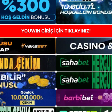
YOUWIN GİRİŞ İÇİN TIKLAYINIZ!