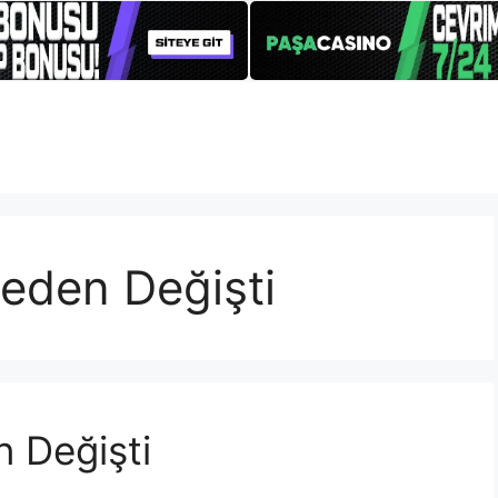
eden Değişti
 Değişti