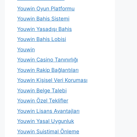
Youwin Oyun Platformu
Youwin Bahis Sistemi
Youwin Yasadışı Bahis
Youwin Bahis Lobisi
Youwin
Youwin Casino Tanınırlığı
Youwin Rakip Bağlantıları
Youwin Kişisel Veri Koruması
Youwin Belge Talebi
Youwin Özel Teklifler
Youwin Lisans Avantajları
Youwin Yasal Uygunluk
Youwin Suistimal Önleme