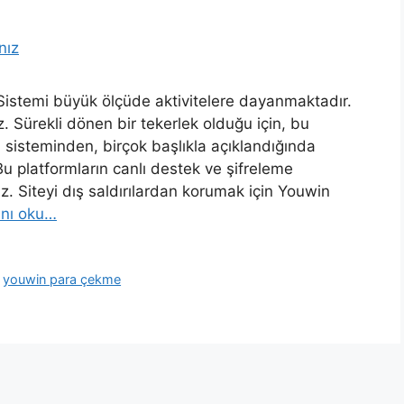
Sistemi büyük ölçüde aktivitelere dayanmaktadır.
Sürekli dönen bir tekerlek olduğu için, bu
ın sisteminden, birçok başlıkla açıklandığında
 Bu platformların canlı destek ve şifreleme
. Siteyi dış saldırılardan korumak için Youwin
nı oku…
,
youwin para çekme