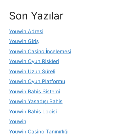
Son Yazılar
Youwin Adresi
Youwin Giriş
Youwin Casino İncelemesi
Youwin Oyun Riskleri
Youwin Uzun Süreli
Youwin Oyun Platformu
Youwin Bahis Sistemi
Youwin Yasadışı Bahis
Youwin Bahis Lobisi
Youwin
Youwin Casino Tanınırlığı