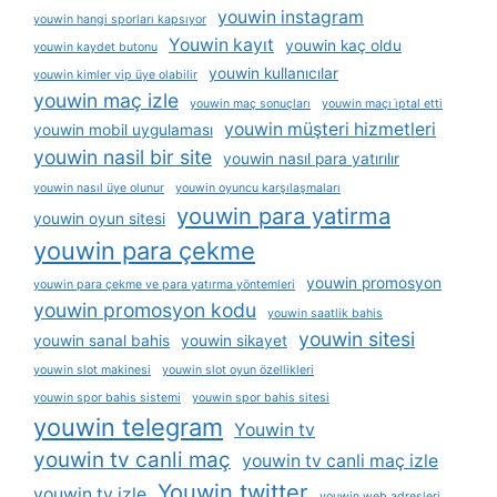
youwin instagram
youwin hangi sporları kapsıyor
Youwin kayıt
youwin kaç oldu
youwin kaydet butonu
youwin kullanıcılar
youwin kimler vip üye olabilir
youwin maç izle
youwin maç sonuçları
youwin maçı i̇ptal etti
youwin müşteri hizmetleri
youwin mobil uygulaması
youwin nasil bir site
youwin nasıl para yatırılır
youwin nasıl üye olunur
youwin oyuncu karşılaşmaları
youwin para yatirma
youwin oyun sitesi
youwin para çekme
youwin promosyon
youwin para çekme ve para yatırma yöntemleri
youwin promosyon kodu
youwin saatlik bahis
youwin sitesi
youwin sanal bahis
youwin sikayet
youwin slot makinesi
youwin slot oyun özellikleri
youwin spor bahis sistemi
youwin spor bahis sitesi
youwin telegram
Youwin tv
youwin tv canli maç
youwin tv canli maç izle
Youwin twitter
youwin tv izle
youwin web adresleri