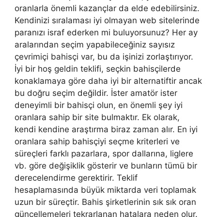
oranlarla önemli kazançlar da elde edebilirsiniz.
Kendinizi sıralaması iyi olmayan web sitelerinde
paranızı israf ederken mi buluyorsunuz? Her ay
aralarından seçim yapabileceğiniz sayısız
çevrimiçi bahisçi var, bu da işinizi zorlaştırıyor.
İyi bir hoş geldin teklifi, seçkin bahisçilerde
konaklamaya göre daha iyi bir alternatiftir ancak
bu doğru seçim değildir. İster amatör ister
deneyimli bir bahisçi olun, en önemli şey iyi
oranlara sahip bir site bulmaktır. Ek olarak,
kendi kendine araştırma biraz zaman alır. En iyi
oranlara sahip bahisçiyi seçme kriterleri ve
süreçleri farklı pazarlara, spor dallarına, liglere
vb. göre değişiklik gösterir ve bunların tümü bir
derecelendirme gerektirir. Teklif
hesaplamasında büyük miktarda veri toplamak
uzun bir süreçtir. Bahis şirketlerinin sık sık oran
güncellemeleri tekrarlanan hatalara neden olur.