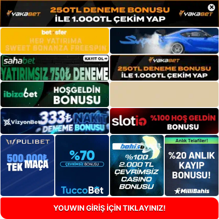
×
YOUWIN GİRİŞ İÇİN TIKLAYINIZ!