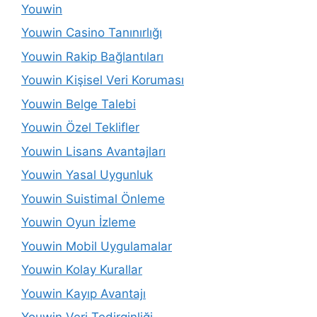
Youwin
Youwin Casino Tanınırlığı
Youwin Rakip Bağlantıları
Youwin Kişisel Veri Koruması
Youwin Belge Talebi
Youwin Özel Teklifler
Youwin Lisans Avantajları
Youwin Yasal Uygunluk
Youwin Suistimal Önleme
Youwin Oyun İzleme
Youwin Mobil Uygulamalar
Youwin Kolay Kurallar
Youwin Kayıp Avantajı