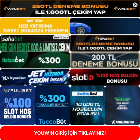
×
YOUWIN GİRİŞ İÇİN TIKLAYINIZ!