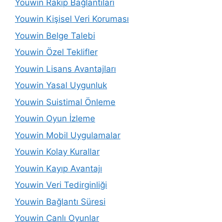
Youwin Rakip Bağlantıları
Youwin Kişisel Veri Koruması
Youwin Belge Talebi
Youwin Özel Teklifler
Youwin Lisans Avantajları
Youwin Yasal Uygunluk
Youwin Suistimal Önleme
Youwin Oyun İzleme
Youwin Mobil Uygulamalar
Youwin Kolay Kurallar
Youwin Kayıp Avantajı
Youwin Veri Tedirginliği
Youwin Bağlantı Süresi
Youwin Canlı Oyunlar