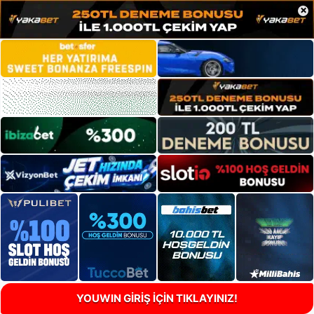
×
YOUWIN GİRİŞ İÇİN TIKLAYINIZ!