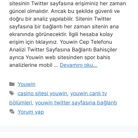
sitesinin Twitter sayfasına erişiminiz her zaman
güncel olmalıdır. Ancak bu şekilde güvenli ve
doğru bir analiz yapılabilir. Sitenin Twitter
sayfasına bir bağlantı her zaman sitenin ana
ekranında görünecektir. İlgili hesaba kolay
erişim için tıklayınız. Youwin Cep Telefonu
Analizi Twitter Sayfasına Bağlantı Bahisçiler
ayrıca Youwin web sitesinden spor bahis
analizlerine mobil …
Devamını oku…
Kategoriler
Youwin
Etiketler
casino sitesi youwin
,
youwin canlı tv
bölümleri
,
youwin twitter sayfasına bağlantı
Yorum yap