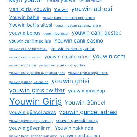
mobil youwin
twitter youwin
youwin adresi
yeni giris youwin
Youwin
Youwin bahis
youwin bahis sitelerini geliştirmek
Youwin bahis sitesi
youwin başarı şansınızı artırır
youwin canli destek
youwin bonus
youwin bonuslar
Youwin canlı casino
youwin canli maç izle
youwin casino oyunları
youwin casino hizmetleri
youwin com
youwin casino sitesi
youwin casino oyunu
youwin e-postası
youwin en i̇yi jackpot oyunları
youwin en i̇yi pokeri üye şapka şekli
youwin fiyat değişiklikleri
youwin girisi
youwin gaming ve casino
youwin giris twitter
youwin giris yap
Youwin Giriş
Youwin Güncel
youwin güncel adresi
youwin güncel adres
youwin güvenli hesap
youwin güvenli giriş özelliği
youwin güvenlir mi
Youwin hakkında
youwin instagram
youwin hangi sporları kapsıyor