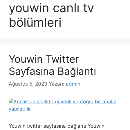
youwin canlı tv
bölümleri
Youwin Twitter
Sayfasına Bağlantı
Ağustos 5, 2023
Yazarı:
admin
Youwin twitter sayfasına bağlantı Youwin