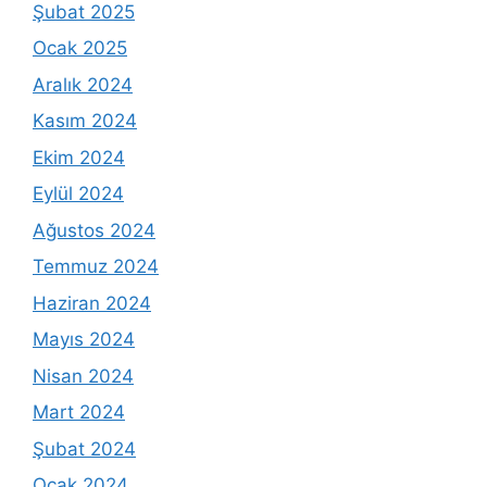
Şubat 2025
Ocak 2025
Aralık 2024
Kasım 2024
Ekim 2024
Eylül 2024
Ağustos 2024
Temmuz 2024
Haziran 2024
Mayıs 2024
Nisan 2024
Mart 2024
Şubat 2024
Ocak 2024