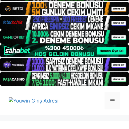
İçeriğe
atla
Menü