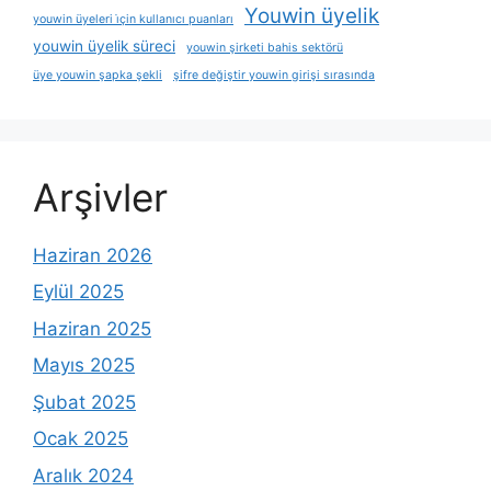
Youwin üyelik
youwin üyeleri i̇çin kullanıcı puanları
youwin üyelik süreci
youwin şirketi bahis sektörü
üye youwin şapka şekli
şifre değiştir youwin girişi sırasında
Arşivler
Haziran 2026
Eylül 2025
Haziran 2025
Mayıs 2025
Şubat 2025
Ocak 2025
Aralık 2024