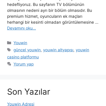
hedefliyoruz. Bu sayfanın TV bölümünün
olmasının nedeni ayrı bir bölüm olmasıdır. Bu
premium hizmet, oyuncuların ek maçları
herhangi bir kesinti olmadan görüntülemesine …
Devamını oku…
Kategoriler
Youwin
Etiketler
güncel youwin
,
youwin altyapısı
,
youwin
casino platformu
Yorum yap
Son Yazılar
Youwin Adresi