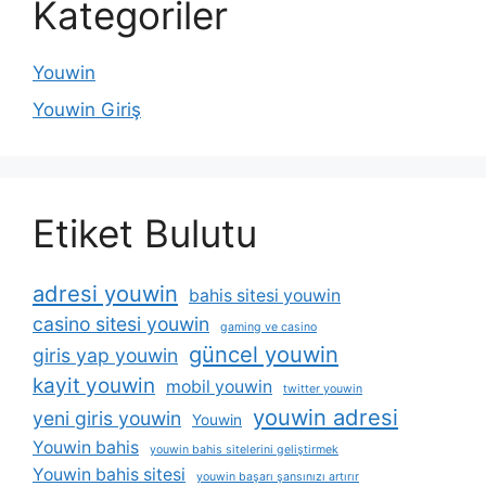
Kategoriler
Youwin
Youwin Giriş
Etiket Bulutu
adresi youwin
bahis sitesi youwin
casino sitesi youwin
gaming ve casino
güncel youwin
giris yap youwin
kayit youwin
mobil youwin
twitter youwin
youwin adresi
yeni giris youwin
Youwin
Youwin bahis
youwin bahis sitelerini geliştirmek
Youwin bahis sitesi
youwin başarı şansınızı artırır