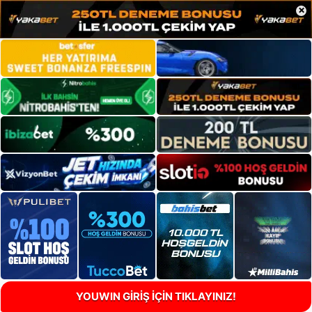
×
YOUWIN GİRİŞ İÇİN TIKLAYINIZ!