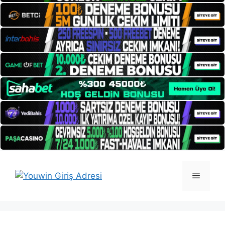
İçeriğe
atla
Menü