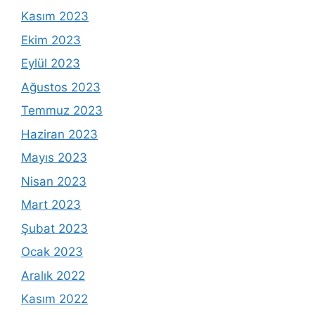
Kasım 2023
Ekim 2023
Eylül 2023
Ağustos 2023
Temmuz 2023
Haziran 2023
Mayıs 2023
Nisan 2023
Mart 2023
Şubat 2023
Ocak 2023
Aralık 2022
Kasım 2022